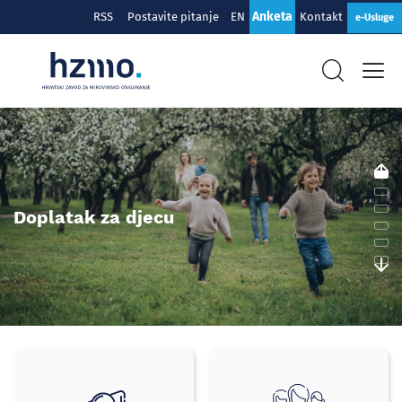
Anketa
RSS
Postavite pitanje
EN
Kontakt
e-Usluge
Hrvatski
zavod
za
mirovinsko
Doplatak za djecu
osiguranje
Brzi
izbornik