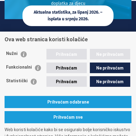
doplatka za djecu
Aktualna statistika, za lipanj 2026. –
isplata u srpnju 2026.
INFO TELEFONI:
Ova web stranica koristi kolačiće
+385 1 45 95 011
+385 1 45 95 022
Nužni
Prihvaćam
Ne prihvaćam
Postavite pitanje
Funkcionalni
Prihvaćam
Ne prihvaćam
Statistički
Prihvaćam
Ne prihvaćam
Prihvaćam odabrane
A. Mihanovića 3
10000 Zagreb
tel: 01/4595-500
fax: 01/4595-063
Matični broj: 1416626
OIB: 84397956623
Prihvaćam sve
Web koristi kolačiće kako bi se osiguralo bolje korisničko iskustvo