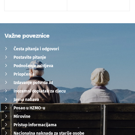
Važne poveznice
Česta pitanja i odgovori
Postavite pitanje
Podnošenje zahtjeva
Priopćenja
Izdavanje potvrda A1
Inozemni doplatak za djecu
Javna nabava
Posao u HZMO-u
Mirovine
Pristup informacijama
Nacionalna naknada za starije osobe