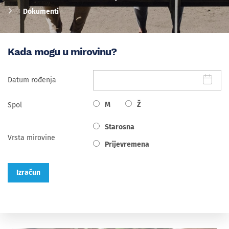
Dokumenti
Kada mogu u mirovinu?
Datum rođenja
M
Ž
Spol
Starosna
Vrsta mirovine
Prijevremena
Izračun