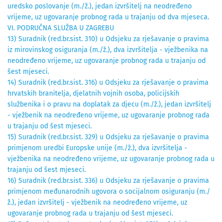
uredsko poslovanje (m./ž.), jedan izvršitelj na neodređeno
vrijeme, uz ugovaranje probnog rada u trajanju od dva mjeseca.
VI. PODRUČNA SLUŽBA U ZAGREBU
13) Suradnik (red.br.sist. 310) u Odsjeku za rješavanje o pravima
iz mirovinskog osiguranja (m./ž.), dva izvršitelja - vježbenika na
neodređeno vrijeme, uz ugovaranje probnog rada u trajanju od
šest mjeseci.
14) Suradnik (red.br.sist. 316) u Odsjeku za rješavanje o pravima
hrvatskih branitelja, djelatnih vojnih osoba, policijskih
službenika i o pravu na doplatak za djecu (m./ž.), jedan izvršitelj
- vježbenik na neodređeno vrijeme, uz ugovaranje probnog rada
u trajanju od šest mjeseci.
15) Suradnik (red.br.sist. 329) u Odsjeku za rješavanje o pravima
primjenom uredbi Europske unije (m./ž.), dva izvršitelja -
vježbenika na neodređeno vrijeme, uz ugovaranje probnog rada u
trajanju od šest mjeseci.
16) Suradnik (red.br.sist. 336) u Odsjeku za rješavanje o pravima
primjenom međunarodnih ugovora o socijalnom osiguranju (m./
ž.), jedan izvršitelj - vježbenik na neodređeno vrijeme, uz
ugovaranje probnog rada u trajanju od šest mjeseci.