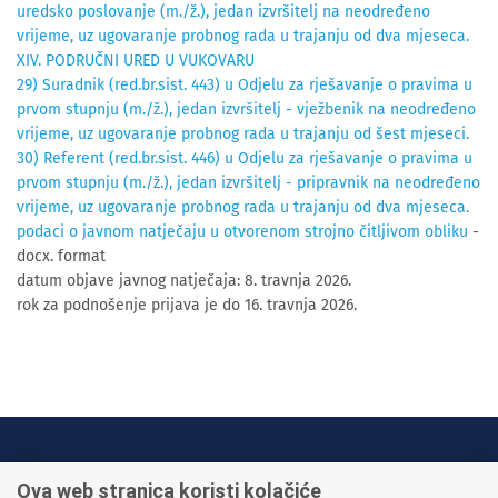
uredsko poslovanje (m./ž.), jedan izvršitelj na neodređeno
vrijeme, uz ugovaranje probnog rada u trajanju od dva mjeseca.
XIV. PODRUČNI URED U VUKOVARU
29) Suradnik (red.br.sist. 443) u Odjelu za rješavanje o pravima u
prvom stupnju (m./ž.), jedan izvršitelj - vježbenik na neodređeno
vrijeme, uz ugovaranje probnog rada u trajanju od šest mjeseci.
30) Referent (red.br.sist. 446) u Odjelu za rješavanje o pravima u
prvom stupnju (m./ž.), jedan izvršitelj - pripravnik na neodređeno
vrijeme, uz ugovaranje probnog rada u trajanju od dva mjeseca.
podaci o javnom natječaju u otvorenom strojno čitljivom obliku
-
docx. format
datum objave javnog natječaja: 8. travnja 2026.
rok za podnošenje prijava je do 16. travnja 2026.
INFO TELEFONI:
Ova web stranica koristi kolačiće
+385 1 45 95 011