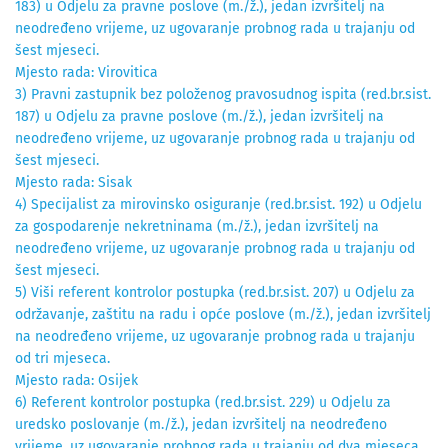
183) u Odjelu za pravne poslove (m./ž.), jedan izvršitelj na
neodređeno vrijeme, uz ugovaranje probnog rada u trajanju od
šest mjeseci.
Mjesto rada: Virovitica
3) Pravni zastupnik bez položenog pravosudnog ispita (red.br.sist.
187) u Odjelu za pravne poslove (m./ž.), jedan izvršitelj na
neodređeno vrijeme, uz ugovaranje probnog rada u trajanju od
šest mjeseci.
Mjesto rada: Sisak
4) Specijalist za mirovinsko osiguranje (red.br.sist. 192) u Odjelu
za gospodarenje nekretninama (m./ž.), jedan izvršitelj na
neodređeno vrijeme, uz ugovaranje probnog rada u trajanju od
šest mjeseci.
5) Viši referent kontrolor postupka (red.br.sist. 207) u Odjelu za
održavanje, zaštitu na radu i opće poslove (m./ž.), jedan izvršitelj
na neodređeno vrijeme, uz ugovaranje probnog rada u trajanju
od tri mjeseca.
Mjesto rada: Osijek
6) Referent kontrolor postupka (red.br.sist. 229) u Odjelu za
uredsko poslovanje (m./ž.), jedan izvršitelj na neodređeno
vrijeme, uz ugovaranje probnog rada u trajanju od dva mjeseca.