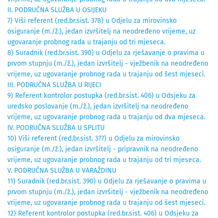
II. PODRUČNA SLUŽBA U OSIJEKU
7) Viši referent (red.br.sist. 378) u Odjelu za mirovinsko
osiguranje (m./ž.), jedan izvršitelj na neodređeno vrijeme, uz
ugovaranje probnog rada u trajanju od tri mjeseca.
8) Suradnik (red.br.sist. 390) u Odjelu za rješavanje o pravima u
prvom stupnju (m./ž.), jedan izvršitelj - vježbenik na neodređeno
vrijeme, uz ugovaranje probnog rada u trajanju od šest mjeseci.
III. PODRUČNA SLUŽBA U RIJECI
9) Referent kontrolor postupka (red.br.sist. 406) u Odsjeku za
uredsko poslovanje (m./ž.), jedan izvršitelj na neodređeno
vrijeme, uz ugovaranje probnog rada u trajanju od dva mjeseca.
IV. PODRUČNA SLUŽBA U SPLITU
10) Viši referent (red.br.sist. 377) u Odjelu za mirovinsko
osiguranje (m./ž.), jedan izvršitelj - pripravnik na neodređeno
vrijeme, uz ugovaranje probnog rada u trajanju od tri mjeseca.
V. PODRUČNA SLUŽBA U VARAŽDINU
11) Suradnik (red.br.sist. 390) u Odjelu za rješavanje o pravima u
prvom stupnju (m./ž.), jedan izvršitelj - vježbenik na neodređeno
vrijeme, uz ugovaranje probnog rada u trajanju od šest mjeseci.
12) Referent kontrolor postupka (red.br.sist. 406) u Odsjeku za