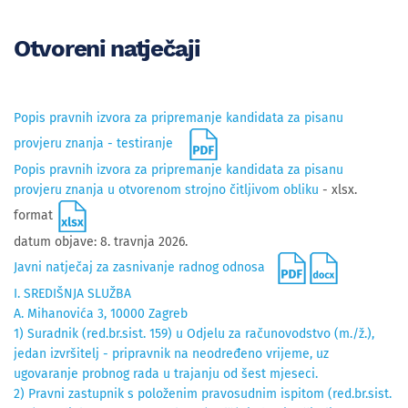
Otvoreni natječaji
Popis pravnih izvora za pripremanje kandidata za pisanu
provjeru znanja - testiranje
Popis pravnih izvora za pripremanje kandidata za pisanu
provjeru znanja u otvorenom strojno čitljivom obliku
- xlsx.
format
datum objave: 8. travnja 2026.
Javni natječaj za zasnivanje radnog odnosa
I. SREDIŠNJA SLUŽBA
A. Mihanovića 3, 10000 Zagreb
1) Suradnik (red.br.sist. 159) u Odjelu za računovodstvo (m./ž.),
jedan izvršitelj - pripravnik na neodređeno vrijeme, uz
ugovaranje probnog rada u trajanju od šest mjeseci.
2) Pravni zastupnik s položenim pravosudnim ispitom (red.br.sist.