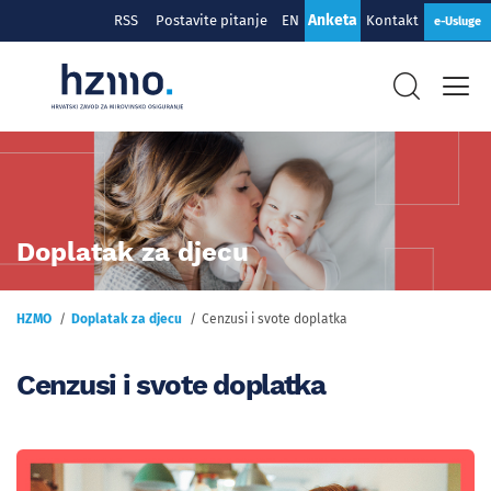
Anketa
RSS
Postavite pitanje
EN
Kontakt
e-Usluge
Doplatak za djecu
HZMO
Doplatak za djecu
Cenzusi i svote doplatka
Cenzusi i svote doplatka