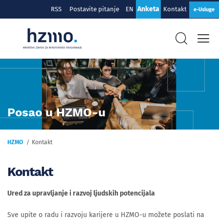
Anketa
RSS
Postavite pitanje
EN
Kontakt
e-Usluge
Posao u HZMO-u
HZMO
Kontakt
Kontakt
Ured za upravljanje i razvoj ljudskih potencijala
Sve upite o radu i razvoju karijere u HZMO-u možete poslati na