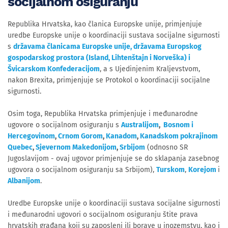
socijalnom osiguranju
Republika Hrvatska, kao članica Europske unije, primjenjuje
uredbe Europske unije o koordinaciji sustava socijalne sigurnosti
s
državama članicama Europske unije, državama Europskog
gospodarskog prostora (Island, Lihtenštajn i Norveška) i
Švicarskom Konfederacijom
, a s Ujedinjenim Kraljevstvom,
nakon Brexita, primjenjuje se Protokol o koordinaciji socijalne
sigurnosti.
Osim toga, Republika Hrvatska primjenjuje i međunarodne
ugovore o socijalnom osiguranju s
Australijom
,
Bosnom i
Hercegovinom
,
Crnom Gorom
,
Kanadom
,
Kanadskom pokrajinom
Quebec
,
Sjevernom Makedonijom
,
Srbijom
(odnosno SR
Jugoslavijom - ovaj ugovor primjenjuje se do sklapanja zasebnog
ugovora o socijalnom osiguranju sa Srbijom),
Turskom
,
Korejom
i
Albanijom
.
Uredbe Europske unije o koordinaciji sustava socijalne sigurnosti
i međunarodni ugovori o socijalnom osiguranju štite prava
hrvatskih građana koji su zaposleni ili borave u inozemstvu, kao i