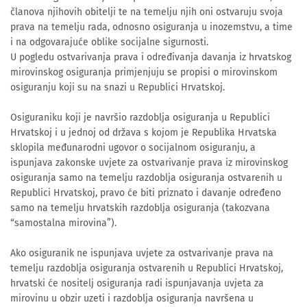
članova njihovih obitelji te na temelju njih oni ostvaruju svoja
prava na temelju rada, odnosno osiguranja u inozemstvu, a time
i na odgovarajuće oblike socijalne sigurnosti.
U pogledu ostvarivanja prava i određivanja davanja iz hrvatskog
mirovinskog osiguranja primjenjuju se propisi o mirovinskom
osiguranju koji su na snazi u Republici Hrvatskoj.
Osiguraniku koji je navršio razdoblja osiguranja u Republici
Hrvatskoj i u jednoj od država s kojom je Republika Hrvatska
sklopila međunarodni ugovor o socijalnom osiguranju, a
ispunjava zakonske uvjete za ostvarivanje prava iz mirovinskog
osiguranja samo na temelju razdoblja osiguranja ostvarenih u
Republici Hrvatskoj, pravo će biti priznato i davanje određeno
samo na temelju hrvatskih razdoblja osiguranja (takozvana
“samostalna mirovina”).
Ako osiguranik ne ispunjava uvjete za ostvarivanje prava na
temelju razdoblja osiguranja ostvarenih u Republici Hrvatskoj,
hrvatski će nositelj osiguranja radi ispunjavanja uvjeta za
mirovinu u obzir uzeti i razdoblja osiguranja navršena u