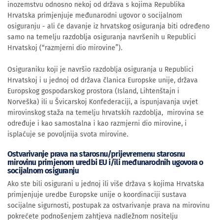
inozemstvu odnosno nekoj od država s kojima Republika
Hrvatska primjenjuje međunarodni ugovor o socijalnom
osiguranju - ali će davanje iz hrvatskog osiguranja biti određeno
samo na temelju razdoblja osiguranja navršenih u Republici
Hrvatskoj (“razmjerni dio mirovine”).
Osiguraniku koji je navršio razdoblja osiguranja u Republici
Hrvatskoj i u jednoj od država članica Europske unije, država
Europskog gospodarskog prostora (Island, Lihtenštajn i
Norveška) ili u Švicarskoj Konfederaciji, a ispunjavanja uvjet
mirovinskog staža na temelju hrvatskih razdoblja, mirovina se
određuje i kao samostalna i kao razmjerni dio mirovine, i
isplaćuje se povoljnija svota mirovine.
Ostvarivanje prava na starosnu/prijevremenu starosnu
mirovinu primjenom uredbi EU i/ili međunarodnih ugovora o
socijalnom osiguranju
Ako ste bili osigurani u jednoj ili više država s kojima Hrvatska
primjenjuje uredbe Europske unije o koordinaciji sustava
socijalne sigurnosti, postupak za ostvarivanje prava na mirovinu
pokrećete podnošenjem zahtjeva nadležnom nositelju