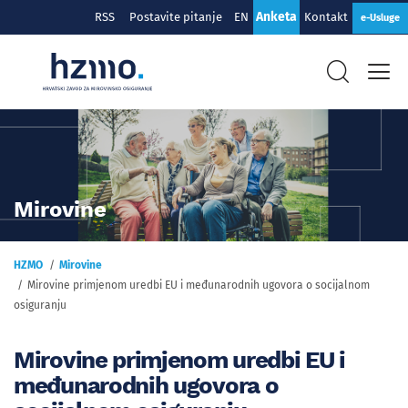
Anketa
RSS
Postavite pitanje
EN
Kontakt
e-Usluge
Mirovine
HZMO
Mirovine
Mirovine primjenom uredbi EU i međunarodnih ugovora o socijalnom
osiguranju
Mirovine primjenom uredbi EU i
međunarodnih ugovora o