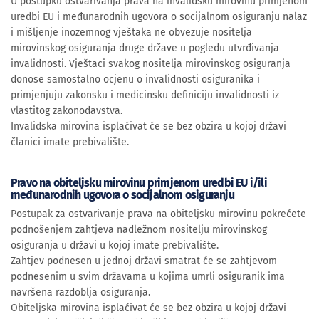
U postupku ostvarivanja prava na invalidsku mirovinu primjenom
uredbi EU i međunarodnih ugovora o socijalnom osiguranju nalaz
i mišljenje inozemnog vještaka ne obvezuje nositelja
mirovinskog osiguranja druge države u pogledu utvrđivanja
invalidnosti. Vještaci svakog nositelja mirovinskog osiguranja
donose samostalno ocjenu o invalidnosti osiguranika i
primjenjuju zakonsku i medicinsku definiciju invalidnosti iz
vlastitog zakonodavstva.
Invalidska mirovina isplaćivat će se bez obzira u kojoj državi
članici imate prebivalište.
Pravo na obiteljsku mirovinu primjenom uredbi EU i/ili
međunarodnih ugovora o socijalnom osiguranju
Postupak za ostvarivanje prava na obiteljsku mirovinu pokrećete
podnošenjem zahtjeva nadležnom nositelju mirovinskog
osiguranja u državi u kojoj imate prebivalište.
Zahtjev podnesen u jednoj državi smatrat će se zahtjevom
podnesenim u svim državama u kojima umrli osiguranik ima
navršena razdoblja osiguranja.
Obiteljska mirovina isplaćivat će se bez obzira u kojoj državi