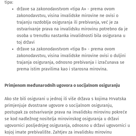
tipa:
države sa zakonodavstvom «tipa A» - prema ovom
zakonodavstvu, visina invalidske mirovine ne ovisi o
trajanju razdoblja osiguranja ili prebivanja, već je za
ostvarivanje prava na invalidsku mirovinu potrebno da je
osoba u trenutku nastanka invalidnosti bila osigurana u
toj državi
države sa zakonodavstvom «tipa B» - prema ovom
zakonodavstvu, visina invalidske mirovine ovisi o duljini
trajanja osiguranja, odnosno prebivanja i izračunava se
prema istim pravilima kao i starosna mirovina.
Primjenom međunarodnih ugovora o socijalnom osiguranju
Ako ste bili osigurani u jednoj ili više država s kojima Hrvatska
primjenjuje dvostrane ugovore o socijalnom osiguranju,
postupak za ostvarivanje prava na invalidsku mirovinu pokreće
se kod nadležnog nositelja mirovinskog osiguranja u državi
ugovornici posljednjeg osiguranja, odnosno u državi ugovornici u
kojoj imate prebivalište. Zahtjev za invalidsku mirovinu