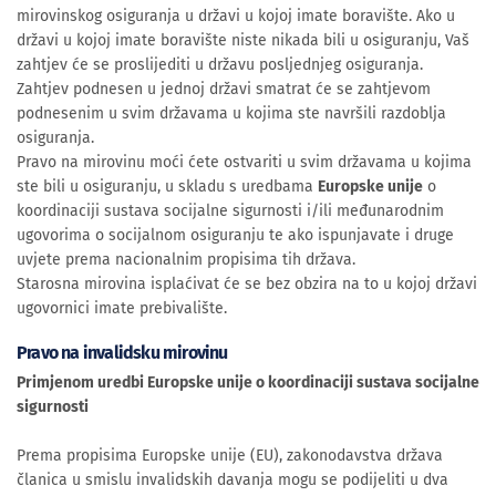
mirovinskog osiguranja u državi u kojoj imate boravište. Ako u
državi u kojoj imate boravište niste nikada bili u osiguranju, Vaš
zahtjev će se proslijediti u državu posljednjeg osiguranja.
Zahtjev podnesen u jednoj državi smatrat će se zahtjevom
podnesenim u svim državama u kojima ste navršili razdoblja
osiguranja.
Pravo na mirovinu moći ćete ostvariti u svim državama u kojima
ste bili u osiguranju, u skladu s uredbama
Europske unije
o
koordinaciji sustava socijalne sigurnosti i/ili međunarodnim
ugovorima o socijalnom osiguranju te ako ispunjavate i druge
uvjete prema nacionalnim propisima tih država.
Starosna mirovina isplaćivat će se bez obzira na to u kojoj državi
ugovornici imate prebivalište.
Pravo na invalidsku mirovinu
Primjenom uredbi Europske unije o koordinaciji sustava socijalne
sigurnosti
Prema propisima Europske unije (EU), zakonodavstva država
članica u smislu invalidskih davanja mogu se podijeliti u dva