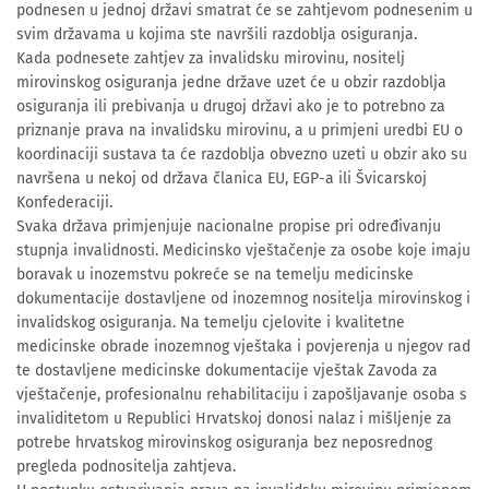
podnesen u jednoj državi smatrat će se zahtjevom podnesenim u
svim državama u kojima ste navršili razdoblja osiguranja.
Kada podnesete zahtjev za invalidsku mirovinu, nositelj
mirovinskog osiguranja jedne države uzet će u obzir razdoblja
osiguranja ili prebivanja u drugoj državi ako je to potrebno za
priznanje prava na invalidsku mirovinu, a u primjeni uredbi EU o
koordinaciji sustava ta će razdoblja obvezno uzeti u obzir ako su
navršena u nekoj od država članica EU, EGP-a ili Švicarskoj
Konfederaciji.
Svaka država primjenjuje nacionalne propise pri određivanju
stupnja invalidnosti. Medicinsko vještačenje za osobe koje imaju
boravak u inozemstvu pokreće se na temelju medicinske
dokumentacije dostavljene od inozemnog nositelja mirovinskog i
invalidskog osiguranja. Na temelju cjelovite i kvalitetne
medicinske obrade inozemnog vještaka i povjerenja u njegov rad
te dostavljene medicinske dokumentacije vještak Zavoda za
vještačenje, profesionalnu rehabilitaciju i zapošljavanje osoba s
invaliditetom u Republici Hrvatskoj donosi nalaz i mišljenje za
potrebe hrvatskog mirovinskog osiguranja bez neposrednog
pregleda podnositelja zahtjeva.