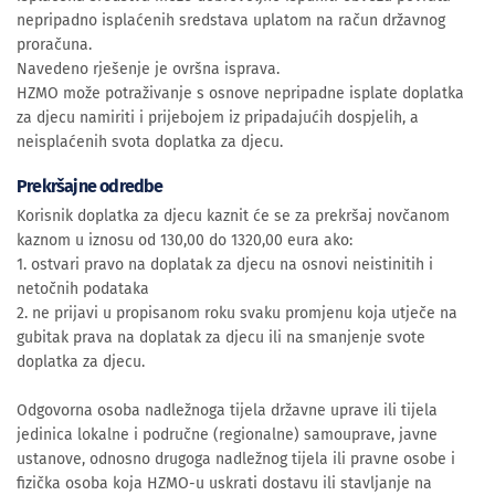
nepripadno isplaćenih sredstava uplatom na račun državnog
proračuna.
Navedeno rješenje je ovršna isprava.
HZMO može potraživanje s osnove nepripadne isplate doplatka
za djecu namiriti i prijebojem iz pripadajućih dospjelih, a
neisplaćenih svota doplatka za djecu.
Prekršajne odredbe
Korisnik doplatka za djecu kaznit će se za prekršaj novčanom
kaznom u iznosu od 130,00 do 1320,00 eura ako:
1. ostvari pravo na doplatak za djecu na osnovi neistinitih i
netočnih podataka
2. ne prijavi u propisanom roku svaku promjenu koja utječe na
gubitak prava na doplatak za djecu ili na smanjenje svote
doplatka za djecu.
Odgovorna osoba nadležnoga tijela državne uprave ili tijela
jedinica lokalne i područne (regionalne) samouprave, javne
ustanove, odnosno drugoga nadležnog tijela ili pravne osobe i
fizička osoba koja HZMO-u uskrati dostavu ili stavljanje na