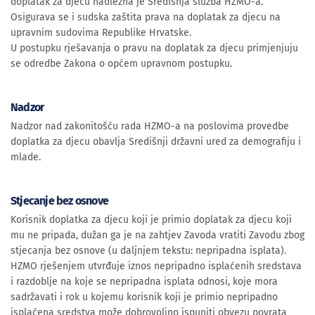
doplatak za djecu nadležna je Središnja služba HZMO-a.
Osigurava se i sudska zaštita prava na doplatak za djecu na
upravnim sudovima Republike Hrvatske.
U postupku rješavanja o pravu na doplatak za djecu primjenjuju
se odredbe Zakona o općem upravnom postupku.
Nadzor
Nadzor nad zakonitošću rada HZMO-a na poslovima provedbe
doplatka za djecu obavlja Središnji državni ured za demografiju i
mlade.
Stjecanje bez osnove
Korisnik doplatka za djecu koji je primio doplatak za djecu koji
mu ne pripada, dužan ga je na zahtjev Zavoda vratiti Zavodu zbog
stjecanja bez osnove (u daljnjem tekstu: nepripadna isplata).
HZMO rješenjem utvrđuje iznos nepripadno isplaćenih sredstava
i razdoblje na koje se nepripadna isplata odnosi, koje mora
sadržavati i rok u kojemu korisnik koji je primio nepripadno
isplaćena sredstva može dobrovoljno ispuniti obvezu povrata