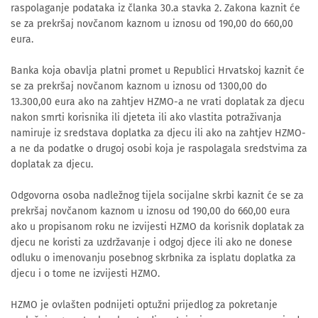
raspolaganje podataka iz članka 30.a stavka 2. Zakona kaznit će
se za prekršaj novčanom kaznom u iznosu od 190,00 do 660,00
eura.
Banka koja obavlja platni promet u Republici Hrvatskoj kaznit će
se za prekršaj novčanom kaznom u iznosu od 1300,00 do
13.300,00 eura ako na zahtjev HZMO-a ne vrati doplatak za djecu
nakon smrti korisnika ili djeteta ili ako vlastita potraživanja
namiruje iz sredstava doplatka za djecu ili ako na zahtjev HZMO-
a ne da podatke o drugoj osobi koja je raspolagala sredstvima za
doplatak za djecu.
Odgovorna osoba nadležnog tijela socijalne skrbi kaznit će se za
prekršaj novčanom kaznom u iznosu od 190,00 do 660,00 eura
ako u propisanom roku ne izvijesti HZMO da korisnik doplatak za
djecu ne koristi za uzdržavanje i odgoj djece ili ako ne donese
odluku o imenovanju posebnog skrbnika za isplatu doplatka za
djecu i o tome ne izvijesti HZMO.
HZMO je ovlašten podnijeti optužni prijedlog za pokretanje