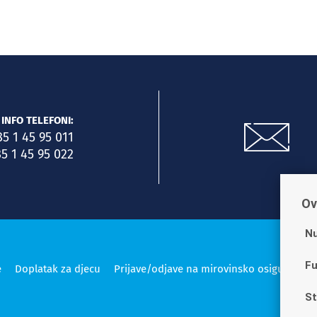
INFO TELEFONI:
85 1 45 95 011
5 1 45 95 022
Ov
Nu
Fu
e
Doplatak za djecu
Prijave/odjave na mirovinsko osiguranje
St