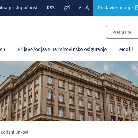
A
alna pristupačnost
RSS
Postavite pitanje
A
ecu
Prijave/odjave na mirovinsko osiguranje
Mediji
Korisni linkovi