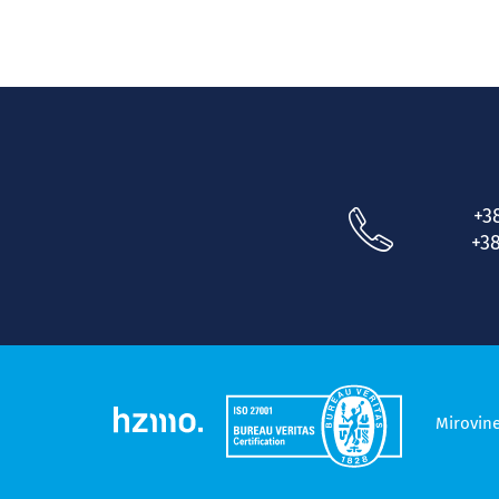
+3
+38
Mirovin