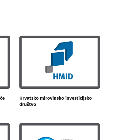
uće
Hrvatsko mirovinsko investicijsko
društvo