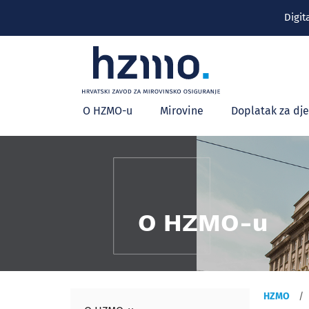
Digit
Glavni
O HZMO-u
Mirovine
Doplatak za dj
izbornik
O HZMO-u
HZMO