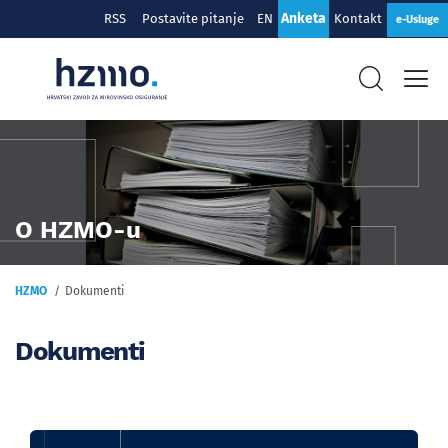
Anketa
RSS
Postavite pitanje
EN
Kontakt
e-Usluge
O HZMO-u
HZMO
Dokumenti
Dokumenti