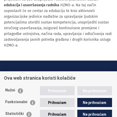
edukacija i usavršavanja radnika
HZMO-a. Na taj način
uspostavit će se centar za edukaciju te kroz aktivnosti
organizacijske jedinice nadležne za upravljanje ljudskim
potencijalima utvrditi sustav kompetencija, unaprijediti sustav
stručnog usavršavanja, osigurati kontinuirane promjene i
prilagodbe ustrojstva, načina rada, upravljanja i odlučivanja radi
zadovoljavanja javnih potreba građana i drugih korisnika usluga
HZMO-a.
INFO TELEFONI:
Ova web stranica koristi kolačiće
+385 1 45 95 011
+385 1 45 95 022
Nužni
Prihvaćam
Ne prihvaćam
Postavite pitanje
Funkcionalni
Prihvaćam
Ne prihvaćam
Statistički
Prihvaćam
Ne prihvaćam