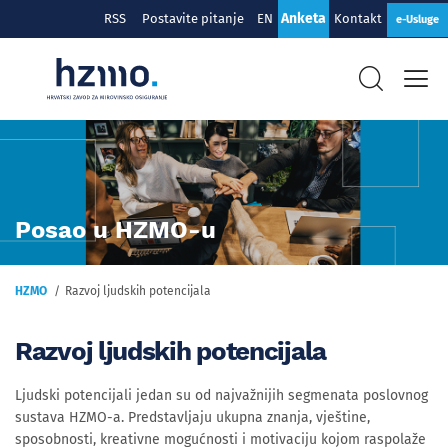
Anketa
RSS
Postavite pitanje
EN
Kontakt
e-Usluge
Posao u HZMO-u
HZMO
Razvoj ljudskih potencijala
Razvoj ljudskih potencijala
Ljudski potencijali jedan su od najvažnijih segmenata poslovnog
sustava HZMO-a. Predstavljaju ukupna znanja, vještine,
sposobnosti, kreativne mogućnosti i motivaciju kojom raspolaže