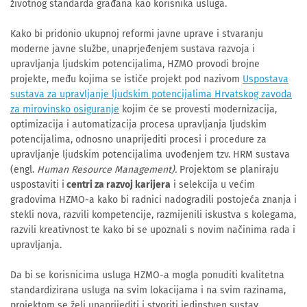
životnog standarda građana kao korisnika usluga.
Kako bi pridonio ukupnoj reformi javne uprave i stvaranju
moderne javne službe, unaprjeđenjem sustava razvoja i
upravljanja ljudskim potencijalima, HZMO provodi brojne
projekte, među kojima se ističe projekt pod nazivom
Uspostava
sustava za upravljanje ljudskim potencijalima Hrvatskog zavoda
za mirovinsko osiguranje
kojim će se provesti modernizacija,
optimizacija i automatizacija procesa upravljanja ljudskim
potencijalima, odnosno unaprijediti procesi i procedure za
upravljanje ljudskim potencijalima uvođenjem tzv. HRM sustava
(engl.
Human Resource Management).
Projektom se planiraju
uspostaviti i
centri za razvoj karijera
i selekcija u većim
gradovima HZMO-a kako bi radnici nadogradili postojeća znanja i
stekli nova, razvili kompetencije, razmijenili iskustva s kolegama,
razvili kreativnost te kako bi se upoznali s novim načinima rada i
upravljanja.
Da bi se korisnicima usluga HZMO-a mogla ponuditi kvalitetna
standardizirana usluga na svim lokacijama i na svim razinama,
projektom se želi unaprijediti i stvoriti jedinstven sustav