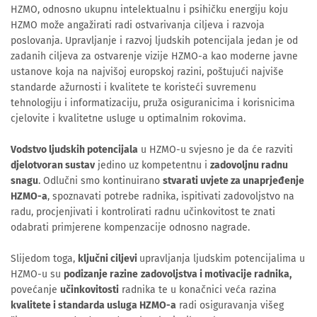
HZMO, odnosno ukupnu intelektualnu i psihičku energiju koju
HZMO može angažirati radi ostvarivanja ciljeva i razvoja
poslovanja. Upravljanje i razvoj ljudskih potencijala jedan je od
zadanih ciljeva za ostvarenje vizije HZMO-a kao moderne javne
ustanove koja na najvišoj europskoj razini, poštujući najviše
standarde ažurnosti i kvalitete te koristeći suvremenu
tehnologiju i informatizaciju, pruža osiguranicima i korisnicima
cjelovite i kvalitetne usluge u optimalnim rokovima.
Vodstvo ljudskih potencijala
u HZMO-u svjesno je da će razviti
djelotvoran sustav
jedino uz kompetentnu i
zadovoljnu radnu
snagu
. Odlučni smo kontinuirano
stvarati uvjete za unaprjeđenje
HZMO-a
, spoznavati potrebe radnika, ispitivati zadovoljstvo na
radu, procjenjivati i kontrolirati radnu učinkovitost te znati
odabrati primjerene kompenzacije odnosno nagrade.
Slijedom toga,
ključni ciljevi
upravljanja ljudskim potencijalima u
HZMO-u su
podizanje razine
zadovoljstva i motivacije radnika,
povećanje
učinkovitosti
radnika te u konačnici veća razina
kvalitete i standarda usluga HZMO-a
radi osiguravanja višeg