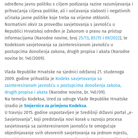
određenu javnu politiku s ciljem podizanja razine razumijevanja i
prihvaćanja ciljeva politike, ali i uočavanja slabosti i negativnih
učinaka javne politike koje treba na vrijeme otkloniti.
Normativni okvir za provedbu savjetovanja s javnošću u
Republici Hrvatskoj određen je Zakonom o pravu na pristup
informacijama (Narodne novine, broj
25/13
,
85/15
i
69/2022
), te
Kodeksom savjetovanja sa zainteresiranom javnošću u
postupcima donošenja zakona, drugih propisa i akata (Narodne
novine br. 140/2009).
Vlada Republike Hrvatske na sjednici održanoj 21. studenoga
2009. godine prihvatila je
Kodeks savjetovanja sa
zainteresiranom javnošću u postupcima donošenja zakona,
drugih propisa i akata
(Narodne novine, br. 140/09).
Na temelju Kodeksa, Ured za udruge Vlade Republike Hrvatske
izradio je
Smjernice za primjenu Kodeksa
.
U travnju 2015. godine uspostavljen je Središnji državni portal „e-
Savjetovanja“, koji predstavlja novi korak u razvoju procesa
savjetovanja sa zainteresiranom javnošću te omogućuje
objedinjavanje svih otvorenih savjetovanja na jednom mjestu,