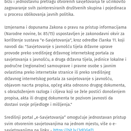
brzu i jednostavnu pretragu otvorenih savjetovanja te učinkovito
zagovaranje svih zainteresiranih društvenih skupina i pojedinaca
u procesu oblikovanja javnih politika.
Izmjenama i dopunama Zakona o pravu na pristup informacijama
(Narodne novine, br. 85/15) uspostavljen je zakonodavni okvir za
korištenje sustava "e-Savjetovanja", kroz odredbe članka 11. koji
navodi da: "Savjetovanje s javnošću tijela državne uprave
provode preko središnjeg državnog internetskog portala za
savjetovanja s javnošću, a druga državna tijela, jedinice lokalne i
područne (regionalne) samouprave i pravne osobe s javnim
ovlastima preko internetske stranice ili preko središnjeg
državnog internetskog portala za savjetovanje s javnošću,
objavom nacrta propisa, općeg akta odnosno drugog dokumenta,
s obrazloženjem razloga i ciljeva koji se žele postići donošenjem
propisa, akta ili drugog dokumenta te pozivom javnosti da
dostavi svoje prijedloge i mišljenja."
Središnji portal „e-Savjetovanja“ omogućuje jednostavan pristup
svim otvorenim savjetovanjima na jednom mjestu, više o e-
savjetovanjima na linku -
https://bit.ly/3dQGgZJ
.