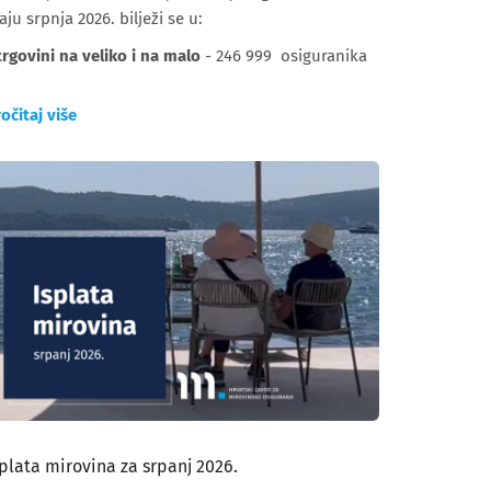
aju srpnja 2026. bilježi se u:
trgovini na veliko i na malo
- 246 999 osiguranika
očitaj više
splata mirovina za srpanj 2026.