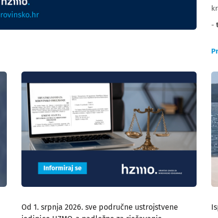
kr
-
Pr
Od 1. srpnja 2026. sve područne ustrojstvene
I