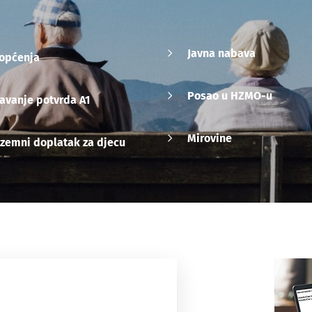
Javna nabava
iopćenja
Posao u HZMO-u
avanje potvrda A1
Mirovine
zemni doplatak za djecu