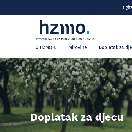
Digit
Glavni
Hrvatski
O HZMO-u
Mirovine
Doplatak za dj
zavod
izbornik
za
mirovinsko
osiguranje
Doplatak za djecu