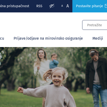
A
alna pristupačnost
RSS
Postavite pitanje
A
ecu
Prijave/odjave na mirovinsko osiguranje
Mediji