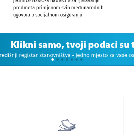
jedinice HZMO-a nadležne za rješavanje
predmeta primjenom svih međunarodnih
ugovora o socijalnom osiguranju