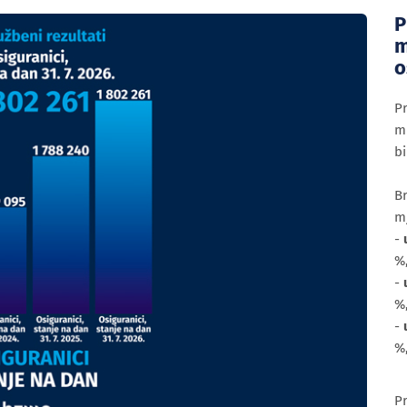
P
m
o
P
mi
bi
Br
m
-
%
-
%
-
%
Pr