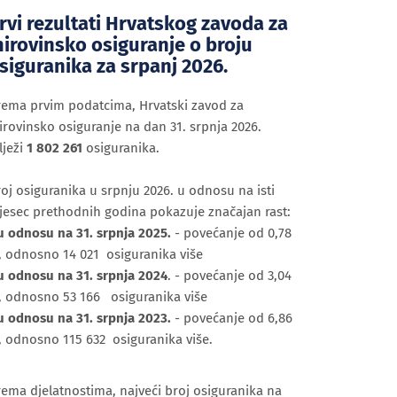
rvi rezultati Hrvatskog zavoda za
irovinsko osiguranje o broju
siguranika za srpanj 2026.
rema prvim podatcima, Hrvatski zavod za
rovinsko osiguranje na dan 31. srpnja 2026.
lježi
1 802 261
osiguranika.
oj osiguranika u srpnju 2026. u odnosu na isti
jesec prethodnih godina pokazuje značajan rast:
u odnosu na 31. srpnja 2025.
- povećanje od 0,78
, odnosno 14 021 osiguranika više
u odnosu na 31. srpnja 2024
. - povećanje od 3,04
, odnosno 53 166 osiguranika više
u odnosu na 31. srpnja 2023.
- povećanje od 6,86
, odnosno 115 632 osiguranika više.
ema djelatnostima, najveći broj osiguranika na