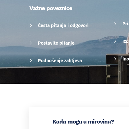
Važne poveznice
Pr
Česta pitanja i odgovori
Izd
Postavite pitanje
Ino
Podnošenje zahtjeva
Kada mogu u mirovinu?