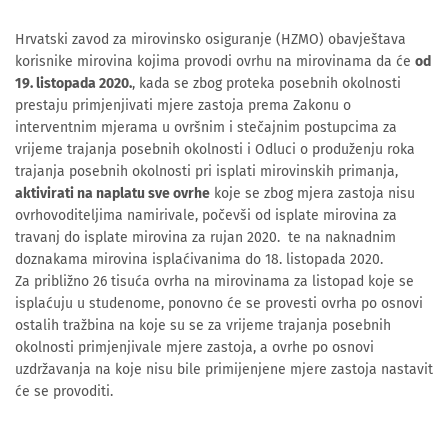
Hrvatski zavod za mirovinsko osiguranje (HZMO) obavještava
korisnike mirovina kojima provodi ovrhu na mirovinama da će
od
19. listopada 2020.
, kada se zbog proteka posebnih okolnosti
prestaju primjenjivati mjere zastoja prema Zakonu o
interventnim mjerama u ovršnim i stečajnim postupcima za
vrijeme trajanja posebnih okolnosti i Odluci o produženju roka
trajanja posebnih okolnosti pri isplati mirovinskih primanja,
aktivirati na naplatu sve ovrhe
koje se zbog mjera zastoja nisu
ovrhovoditeljima namirivale, počevši od isplate mirovina za
travanj do isplate mirovina za rujan 2020. te na naknadnim
doznakama mirovina isplaćivanima do 18. listopada 2020.
Za približno 26 tisuća ovrha na mirovinama za listopad koje se
isplaćuju u studenome, ponovno će se provesti ovrha po osnovi
ostalih tražbina na koje su se za vrijeme trajanja posebnih
okolnosti primjenjivale mjere zastoja, a ovrhe po osnovi
uzdržavanja na koje nisu bile primijenjene mjere zastoja nastavit
će se provoditi.