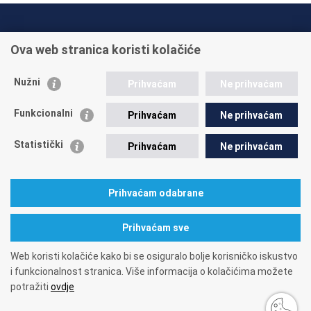
INFO TELEFONI:
Ova web stranica koristi kolačiće
+385 1 45 95 011
+385 1 45 95 022
Nužni
Prihvaćam
Ne prihvaćam
Postavite pitanje
Funkcionalni
Prihvaćam
Ne prihvaćam
Statistički
Prihvaćam
Ne prihvaćam
Prihvaćam odabrane
A. Mihanovića 3
10000 Zagreb
tel: 01/4595-500
fax: 01/4595-063
Matični broj: 1416626
OIB: 84397956623
Prihvaćam sve
Web koristi kolačiće kako bi se osiguralo bolje korisničko iskustvo
i funkcionalnost stranica. Više informacija o kolačićima možete
potražiti
ovdje