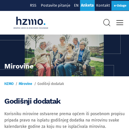
Anketa
RSS
Postavite pitanje
EN
Kontakt
e-Usluge
Mirovine
HZMO
Mirovine
Godišnji dodatak
Godišnji dodatak
Korisniku mirovine ostvarene prema općem ili posebnom propisu
pripada pravo na isplatu godišnjeg dodatka na mirovinu svake
kalendarske godine za koju mu se isplaćivala mirovina.