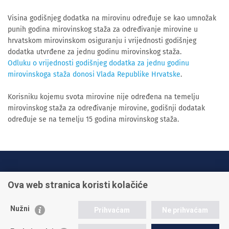
Visina godišnjeg dodatka na mirovinu određuje se kao umnožak
punih godina mirovinskog staža za određivanje mirovine u
hrvatskom mirovinskom osiguranju i vrijednosti godišnjeg
dodatka utvrđene za jednu godinu mirovinskog staža.
Odluku o vrijednosti godišnjeg dodatka za jednu godinu
mirovinskoga staža donosi Vlada Republike Hrvatske
.
Korisniku kojemu svota mirovine nije određena na temelju
mirovinskog staža za određivanje mirovine, godišnji dodatak
određuje se na temelju 15 godina mirovinskog staža.
INFO TELEFONI:
Ova web stranica koristi kolačiće
+385 1 45 95 011
+385 1 45 95 022
Nužni
Prihvaćam
Ne prihvaćam