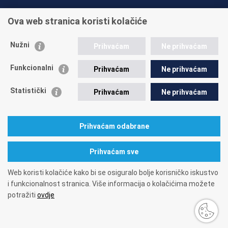
INFO TELEFONI:
Ova web stranica koristi kolačiće
+385 1 45 95 011
+385 1 45 95 022
Nužni
Prihvaćam
Ne prihvaćam
Postavite pitanje
Funkcionalni
Prihvaćam
Ne prihvaćam
Statistički
Prihvaćam
Ne prihvaćam
Prihvaćam odabrane
A. Mihanovića 3
10000 Zagreb
tel: 01/4595-500
fax: 01/4595-063
Matični broj: 1416626
OIB: 84397956623
Prihvaćam sve
Web koristi kolačiće kako bi se osiguralo bolje korisničko iskustvo
i funkcionalnost stranica. Više informacija o kolačićima možete
potražiti
ovdje