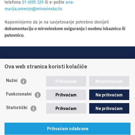
telefona
01 4595 329
ili e-pošte
ana-
marija.omerzo@mirovinsko.hr
.
Napominjemo da je na savjetovanje potrebno donijeti
dokumentaciju o mirovinskom osiguranju i osobnu iskaznicu ili
putovnicu
.
INFO TELEFONI:
Ova web stranica koristi kolačiće
+385 1 45 95 011
+385 1 45 95 022
Nužni
Prihvaćam
Ne prihvaćam
Postavite pitanje
Funkcionalni
Prihvaćam
Ne prihvaćam
Statistički
Prihvaćam
Ne prihvaćam
Prihvaćam odabrane