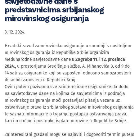
savjetodavne dane s
predstavnicima srbijanskog
mirovinskog osiguranja
3. 12. 2024.
Hrvatski zavod za mirovinsko osiguranje u suradnji s nositeljem
mirovinskog osiguranja iz Republike Srbije organizira
Međunarodne savjetodavne dane
u Zagrebu 11. i 12. prosinca
2024.,
u prostorijama Središnje službe, A. Mihanovića 3, od 9 do
14 sati za osiguranike koji su zaposleni odnosno samozaposleni
ili su bili zaposleni u Republici Srbiji.
Ovim putem pozivamo sve zainteresirane osiguranike da dođu
na savjetodavne dane na kojima će savjetnicima iz područja
mirovinskog osiguranja moći postavljati pitanja vezana uz
ostvarivanje prava iz srbijanskog sustava mirovinskog osiguranja
te saznati informacije o trajanju postupka ostvarivanja prava,
kao i o načinu i postupku isplate mirovine iz Republike Srbije.
Zainteresirani građani mogu se najaviti i dogovoriti termin putem