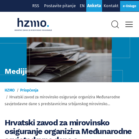
Anketa
RSS
Postavite pitanje
EN
Kontakt
e-Usluge
Mediji
HZMO
Priopćenja
Hrvatski zavod za mirovinsko osiguranje organizira Međunarodne
savjetodavne dane s predstavnicima srbijanskog mirovinsko...
Hrvatski zavod za mirovinsko
osiguranje organizira Međunarodne