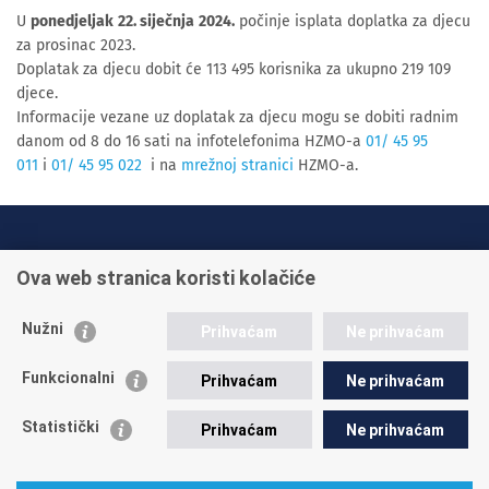
U
ponedjeljak
22. siječnja
2024.
počinje isplata doplatka za djecu
za prosinac 2023.
Doplatak za djecu dobit će 113 495 korisnika za ukupno 219 109
djece.
Informacije vezane uz doplatak za djecu mogu se dobiti radnim
danom od 8 do 16 sati na infotelefonima HZMO-a
01/ 45 95
011
i
01/ 45 95 022
i na
mrežnoj stranici
HZMO-a.
INFO TELEFONI:
Ova web stranica koristi kolačiće
+385 1 45 95 011
+385 1 45 95 022
Nužni
Prihvaćam
Ne prihvaćam
Postavite pitanje
Funkcionalni
Prihvaćam
Ne prihvaćam
Statistički
Prihvaćam
Ne prihvaćam