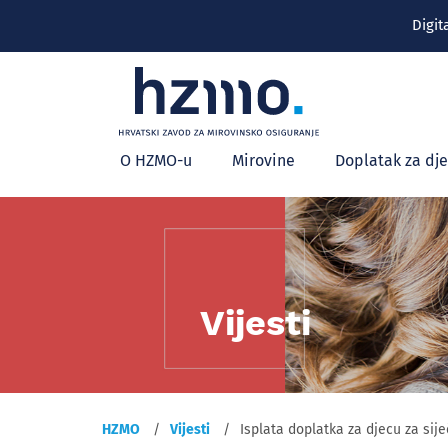
Digit
Glavni
O HZMO-u
Mirovine
Doplatak za dj
izbornik
Vijesti
HZMO
Vijesti
Isplata doplatka za djecu za sije