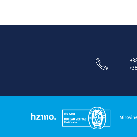
+3
+38
Mirovin