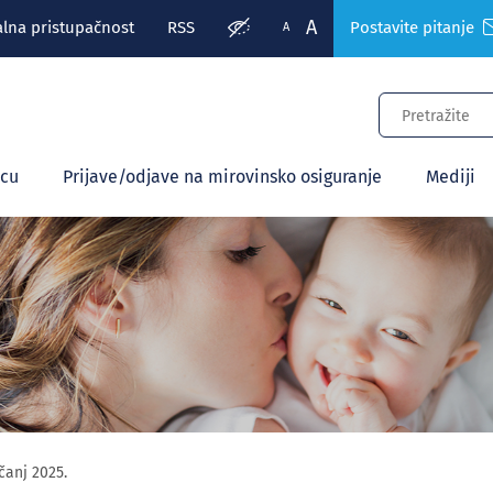
A
alna pristupačnost
RSS
Postavite pitanje
A
ecu
Prijave/odjave na mirovinsko osiguranje
Mediji
čanj 2025.