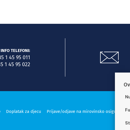
INFO TELEFONI:
85 1 45 95 011
5 1 45 95 022
Ov
Nu
Fu
e
Doplatak za djecu
Prijave/odjave na mirovinsko osiguranje
St