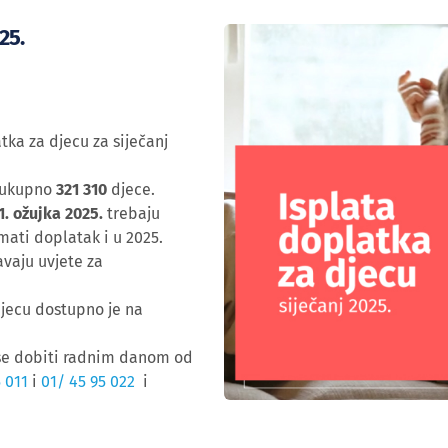
25.
tka za djecu za siječanj
 ukupno
321 310
djece.
1. ožujka 2025.
trebaju
mati doplatak i u 2025.
javaju uvjete za
djecu dostupno je na
 se dobiti radnim danom od
 011
i
01/ 45 95 022
i