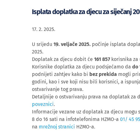
Isplata doplatka za djecu za siječanj 20
17. 2. 2025.
U srijedu
19. veljače
2025.
počinje isplata dopla
2025.
Doplatak za djecu dobit će
161 857
korisnika za
Korisnike doplatka za djecu podsjećamo da
do 
podnijeti zahtjev kako bi
bez prekida
mogli pri
godini, kao i sve koji nisu bili korisnici, a ispun
ostvarivanje tog prava.
Detaljnije o ostvarivanju prava na doplatak za 
poveznici
.
Informacije vezane uz doplatak za djecu mogu
8 do 16 sati na infotelefonima HZMO-a
01/ 45 95
na
mrežnoj stranici
HZMO-a.