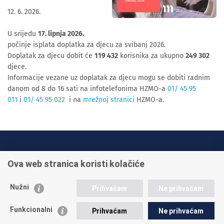
12. 6. 2026.
U srijedu
17. lipnja
2026.
počinje isplata doplatka za djecu za svibanj 2026.
Doplatak za djecu dobit će
119 432
korisnika za ukupno
249 302
djece.
Informacije vezane uz doplatak za djecu mogu se dobiti radnim
danom od 8 do 16 sati na infotelefonima HZMO-a
01/ 45 95
011
i
01/ 45 95 022
i na
mrežnoj stranici
HZMO-a.
INFO TELEFONI:
Ova web stranica koristi kolačiće
+385 1 45 95 011
+385 1 45 95 022
Nužni
Prihvaćam
Ne prihvaćam
Postavite pitanje
Funkcionalni
Prihvaćam
Ne prihvaćam