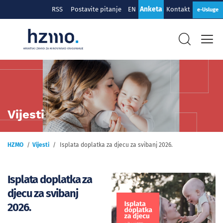
Anketa
RSS
Postavite pitanje
EN
Kontakt
e-Usluge
Vijesti
HZMO
Vijesti
Isplata doplatka za djecu za svibanj 2026.
Isplata doplatka za
djecu za svibanj
2026.