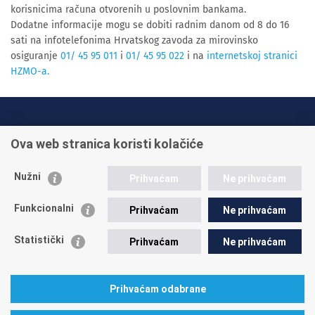
korisnicima računa otvorenih u poslovnim bankama.
Dodatne informacije mogu se dobiti radnim danom od 8 do 16
sati na infotelefonima Hrvatskog zavoda za mirovinsko
osiguranje
01/ 45 95 011
i
01/ 45 95 022
i na
internetskoj stranici
HZMO-a.
INFO TELEFONI:
Ova web stranica koristi kolačiće
+385 1 45 95 011
+385 1 45 95 022
Nužni
Prihvaćam
Ne prihvaćam
Postavite pitanje
Funkcionalni
Prihvaćam
Ne prihvaćam
Statistički
Prihvaćam
Ne prihvaćam
Prihvaćam odabrane
A. Mihanovića 3
10000 Zagreb
tel: 01/4595-500
fax: 01/4595-063