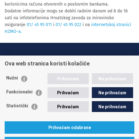
korisnicima računa otvorenih u poslovnim bankama.
Dodatne informacije mogu se dobiti radnim danom od 8 do 16
sati na infotelefonima Hrvatskog zavoda za mirovinsko
osiguranje
01/ 45 95 011
i
01/ 45 95 022
i na
internetskoj stranici
HZMO-a.
INFO TELEFONI:
Ova web stranica koristi kolačiće
+385 1 45 95 011
+385 1 45 95 022
Nužni
Prihvaćam
Ne prihvaćam
Postavite pitanje
Funkcionalni
Prihvaćam
Ne prihvaćam
Statistički
Prihvaćam
Ne prihvaćam
Prihvaćam odabrane
A. Mihanovića 3
10000 Zagreb
tel: 01/4595-500
fax: 01/4595-063