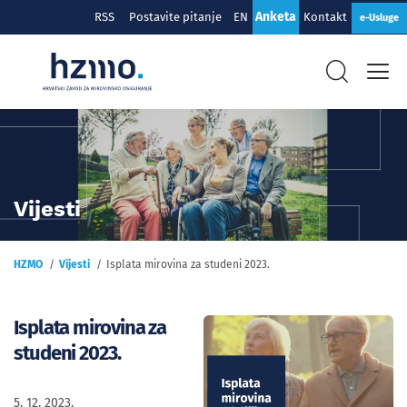
Anketa
RSS
Postavite pitanje
EN
Kontakt
e-Usluge
Vijesti
HZMO
Vijesti
Isplata mirovina za studeni 2023.
Isplata mirovina za
studeni 2023.
5. 12. 2023.