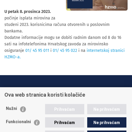
U petak 8. prosinca 2023.
počinje isplata mirovina za
studeni 2023. korisnicima računa otvorenih u poslovnim
bankama.
Dodatne informacije mogu se dobiti radnim danom od 8 do 16
sati na infotelefonima Hrvatskog zavoda za mirovinsko
osiguranje
01/ 45 95 011
i
01/ 45 95 022
i na
internetskoj stranici
HZMO-a.
INFO TELEFONI:
Ova web stranica koristi kolačiće
+385 1 45 95 011
+385 1 45 95 022
Nužni
Prihvaćam
Ne prihvaćam
Postavite pitanje
Funkcionalni
Prihvaćam
Ne prihvaćam