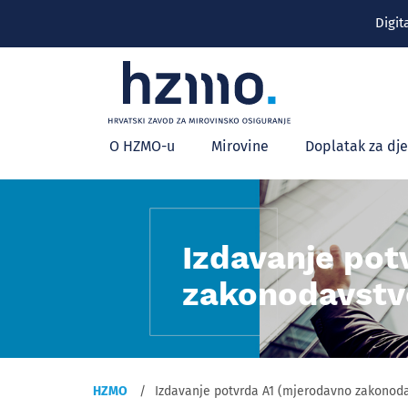
Digit
Glavni
O HZMO-u
Mirovine
Doplatak za dj
izbornik
Izdavanje pot
zakonodavstv
HZMO
Izdavanje potvrda A1 (mjerodavno zakonod