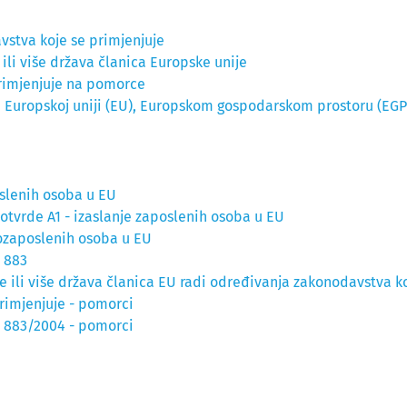
vstva koje se primjenjuje
 ili više država članica Europske unije
primjenjuje na pomorce
 Europskoj uniji (EU), Europskom gospodarskom prostoru (EGP) 
oslenih osoba u EU
potvrde A1 - izaslanje zaposlenih osoba u EU
mozaposlenih osoba u EU
 883
je ili više država članica EU radi određivanja zakonodavstva k
rimjenjuje - pomorc
i
e 883/2004 - pomorci