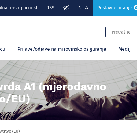
A
alna pristupačnost
RSS
Postavite pitanje
A
ecu
Prijave/odjave na mirovinsko osiguranje
Mediji
vrda A1 (mjerodavno
o/EU)
avstvo/EU)