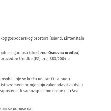
kog gospodarskog prostora (Island, Lihtenštajn
ijalne sigurnosti (skraćeno:
Osnovna uredba
)
k provedbe Uredbe (EZ) broj 883/2004 o
da osobe koje se kreću unutar EU-a budu
e istovremeno primjenjuju zakonodavstva dviju
ao zaposlene ili samozaposlene osobe u državi
 koja se odnose na: