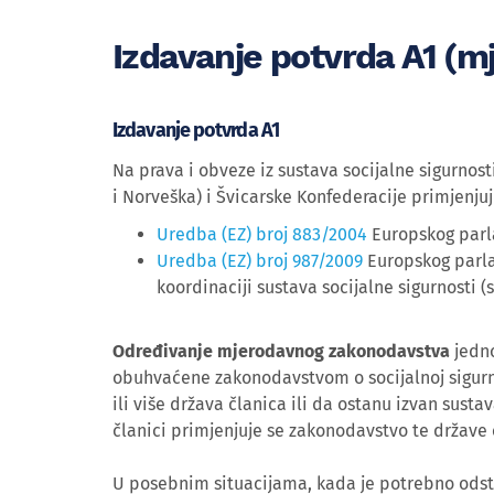
Izdavanje potvrda A1 (
Izdavanje potvrda A1
Na prava i obveze iz sustava socijalne sigurno
i Norveška) i Švicarske Konfederacije primjenjuj
Uredba (EZ) broj 883/2004
Europskog parla
Uredba (EZ) broj 987/2009
Europskog parla
koordinaciji sustava socijalne sigurnosti 
Određivanje mjerodavnog zakonodavstva
jedno
obuhvaćene zakonodavstvom o socijalnoj sigurno
ili više država članica ili da ostanu izvan sust
članici primjenjuje se zakonodavstvo te države 
U posebnim situacijama, kada je potrebno odstu