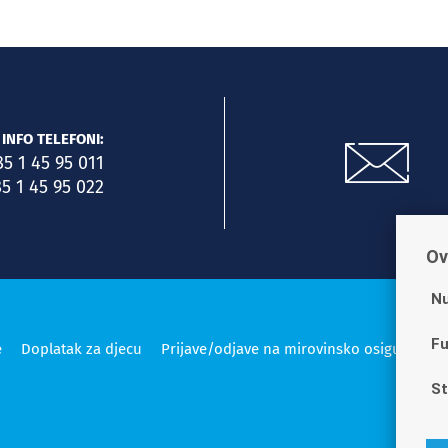
INFO TELEFONI:
85 1 45 95 011
5 1 45 95 022
Ov
Nu
Fu
e
Doplatak za djecu
Prijave/odjave na mirovinsko osiguranje
St