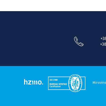
+3
+38
Mirovin