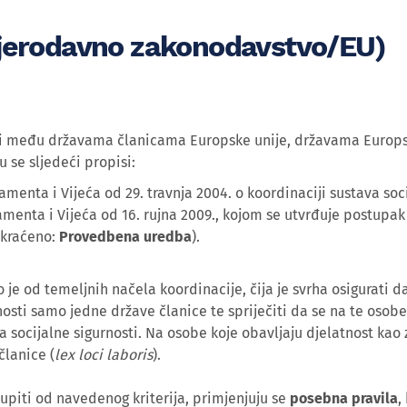
mjerodavno zakonodavstvo/EU)
sti među državama članicama Europske unije, državama Europs
u se sljedeći propisi:
menta i Vijeća od 29. travnja 2004. o koordinaciji sustava soc
menta i Vijeća od 16. rujna 2009., kojom se utvrđuje postupa
(skraćeno:
Provedbena uredba
).
 je od temeljnih načela koordinacije, čija je svrha osigurati 
sti samo jedne države članice te spriječiti da se na te osob
ava socijalne sigurnosti. Na osobe koje obavljaju djelatnost k
članice (
lex loci laboris
).
piti od navedenog kriterija, primjenjuju se
posebna pravila
,