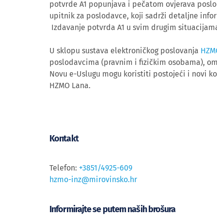
potvrde A1 popunjava i pečatom ovjerava poslod
upitnik za poslodavce, koji sadrži detaljne in
Izdavanje potvrda A1 u svim drugim situacijama
U sklopu sustava elektroničkog poslovanja
HZM
poslodavcima (pravnim i fizičkim osobama), omo
Novu e-Uslugu mogu koristiti postojeći i novi kor
HZMO Lana.
Kontakt
Telefon:
+3851/4925-609
hzmo-inz@mirovinsko.hr
Informirajte se putem naših brošura