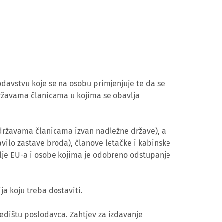
odavstvu koje se na osobu primjenjuje te da se
 državama članicama u kojima se obavlja
 državama članicama izvan nadležne države), a
ilo zastave broda), članove letačke i kabinske
blje EU-a i osobe kojima je odobreno odstupanje
a koju treba dostaviti.
dištu poslodavca. Zahtjev za izdavanje