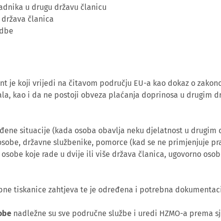
adnika u drugu državu članicu
e država članica
edbe
nt je koji vrijedi na čitavom području EU-a kao dokaz o zakon
zdala, kao i da ne postoji obveza plaćanja doprinosa u drugim
eđene situacije (kada osoba obavlja neku djelatnost u drugim
obe, državne službenike, pomorce (kad se ne primjenjuje prav
sobe koje rade u dvije ili više država članica, ugovorno oso
bne tiskanice zahtjeva te je određena i potrebna dokumentacij
obe
nadležne su sve područne službe i uredi HZMO-a prema sje