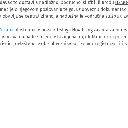
avac te dostavlja nadležnoj područnoj službi ili uredu
HZMO
formacije o njegovom poslovanju te ga, uz obveznu dokumentaci
 obavlja se centralizirano, a nadležna je Područna služba u Z
O Lana
, dostupna je nova e-Usluga Hrvatskog zavoda za mirov
gućava da na brži i jednostavniji način, elektroničkim putem
isnici, ovlaštene osobe obveznika koji su već registrirani ili s