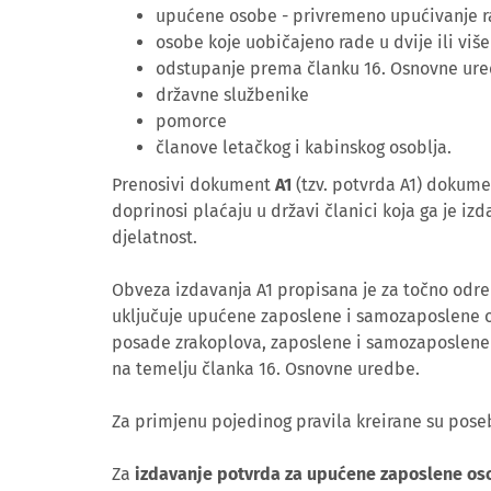
upućene osobe - privremeno upućivanje r
osobe koje uobičajeno rade u dvije ili viš
odstupanje prema članku 16. Osnovne ur
državne službenike
pomorce
članove letačkog i kabinskog osoblja.
Prenosivi dokument
A1
(tzv. potvrda A1) dokume
doprinosi plaćaju u državi članici koja ga je i
djelatnost.
Obveza izdavanja A1 propisana je za točno odr
uključuje upućene zaposlene i samozaposlene os
posade zrakoplova, zaposlene i samozaposlene o
na temelju članka 16. Osnovne uredbe.
Za primjenu pojedinog pravila kreirane su pose
Za
izdavanje potvrda za upućene zaposlene os