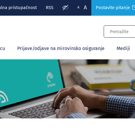
A
alna pristupačnost
RSS
Postavite pitanje
A
ecu
Prijave/odjave na mirovinsko osiguranje
Mediji