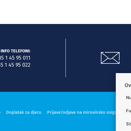
INFO TELEFONI:
85 1 45 95 011
5 1 45 95 022
Ov
Nu
Fu
e
Doplatak za djecu
Prijave/odjave na mirovinsko osiguranje
St