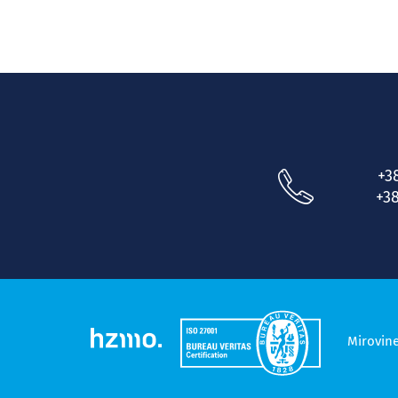
+3
+38
Mirovin