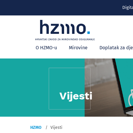
Digit
Glavni
O HZMO-u
Mirovine
Doplatak za dj
izbornik
Vijesti
HZMO
Vijesti