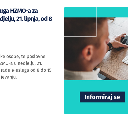
luga HZMO-a za
elju, 21. lipnja, od 8
čke osobe, te poslovne
HZMO-a u nedjelju, 21.
 radu e-usluga od 8 do 15
ijevanju.