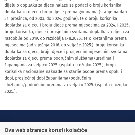
dijelu o doplatku za djecu nalaze se podaci o broju korisnika
doplatka za djecu i broju djece prema godinama (stanje na dan
31. prosinca, od 2003. do 2024. godine), te o broju korisnika
doplatka za djecu i broju djece prema mjesecima za 2024. i 2025.,
broju korisnika, djece i prosječnim svotama doplatka za djecu za
razdoblje od 2019. do razdoblja I.-II.2025., te o kretanjima prema
mjesecima (od siječnja 2016. do veljače 2025.), broju korisnika
doplatka za djecu, broju djece i prosječnim mjesečnim svotama
doplatka za djecu prema područnim službama/uredima i
županijama za veljaču 2025. (isplata u ožujku 2025.), broju
korisnika nacionalne naknade za starije osobe prema spolu i
dobi, prosječnoj dobi županijama/područnim
službama/područnim uredima za veljaču 2025. (isplata u ožujku
2025.).
INFO TELEFONI:
Ova web stranica koristi kolačiće
+385 1 45 95 011