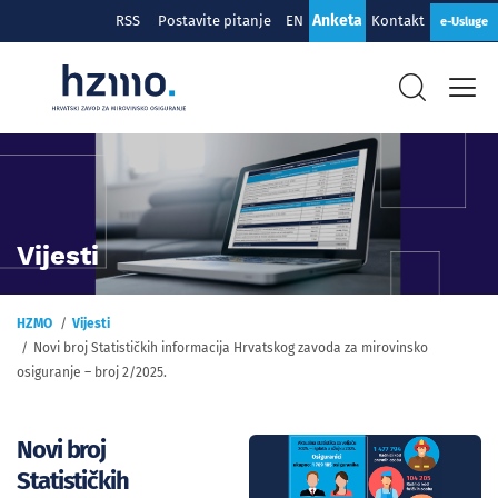
Anketa
RSS
Postavite pitanje
EN
Kontakt
e-Usluge
Vijesti
HZMO
Vijesti
Novi broj Statističkih informacija Hrvatskog zavoda za mirovinsko
osiguranje – broj 2/2025.
Novi broj
Statističkih