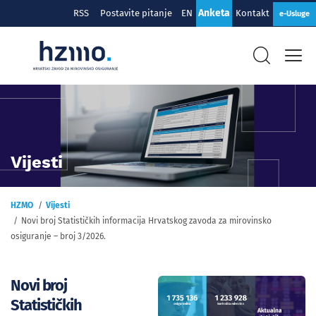
Anketa
RSS
Postavite pitanje
EN
Kontakt
e-Usluge
Vijesti
HZMO
Vijesti
Novi broj Statističkih informacija Hrvatskog zavoda za mirovinsko
osiguranje – broj 3/2026.
Novi broj
Statističkih