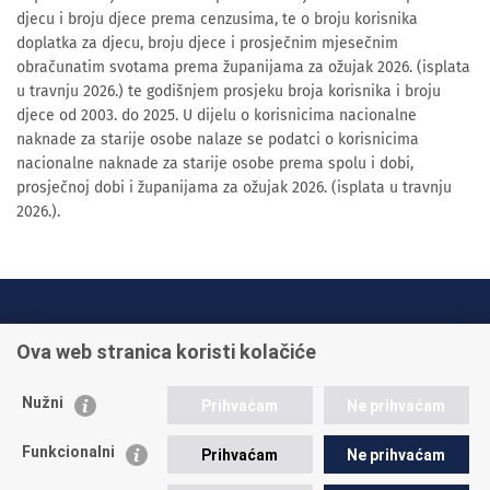
djecu i broju djece prema cenzusima, te o broju korisnika
doplatka za djecu, broju djece i prosječnim mjesečnim
obračunatim svotama prema županijama za ožujak 2026. (isplata
u travnju 2026.) te godišnjem prosjeku broja korisnika i broju
djece od 2003. do 2025. U dijelu o korisnicima nacionalne
naknade za starije osobe nalaze se podatci o korisnicima
nacionalne naknade za starije osobe prema spolu i dobi,
prosječnoj dobi i županijama za ožujak 2026. (isplata u travnju
2026.).
INFO TELEFONI:
Ova web stranica koristi kolačiće
+385 1 45 95 011
+385 1 45 95 022
Nužni
Prihvaćam
Ne prihvaćam
Postavite pitanje
Funkcionalni
Prihvaćam
Ne prihvaćam