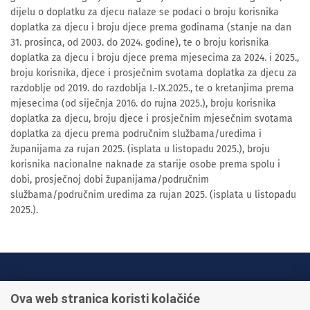
dijelu o doplatku za djecu nalaze se podaci o broju korisnika
doplatka za djecu i broju djece prema godinama (stanje na dan
31. prosinca, od 2003. do 2024. godine), te o broju korisnika
doplatka za djecu i broju djece prema mjesecima za 2024. i 2025.,
broju korisnika, djece i prosječnim svotama doplatka za djecu za
razdoblje od 2019. do razdoblja I.-IX.2025., te o kretanjima prema
mjesecima (od siječnja 2016. do rujna 2025.), broju korisnika
doplatka za djecu, broju djece i prosječnim mjesečnim svotama
doplatka za djecu prema područnim službama/uredima i
županijama za rujan 2025. (isplata u listopadu 2025.), broju
korisnika nacionalne naknade za starije osobe prema spolu i
dobi, prosječnoj dobi županijama/područnim
službama/područnim uredima za rujan 2025. (isplata u listopadu
2025.).
INFO TELEFONI:
Ova web stranica koristi kolačiće
+385 1 45 95 011