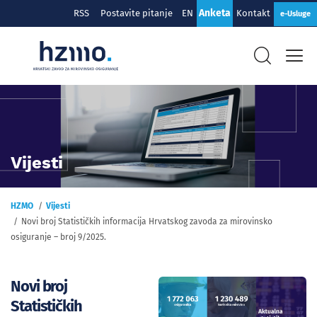
Anketa
RSS
Postavite pitanje
EN
Kontakt
e-Usluge
Vijesti
HZMO
Vijesti
Novi broj Statističkih informacija Hrvatskog zavoda za mirovinsko
osiguranje – broj 9/2025.
Novi broj
Statističkih