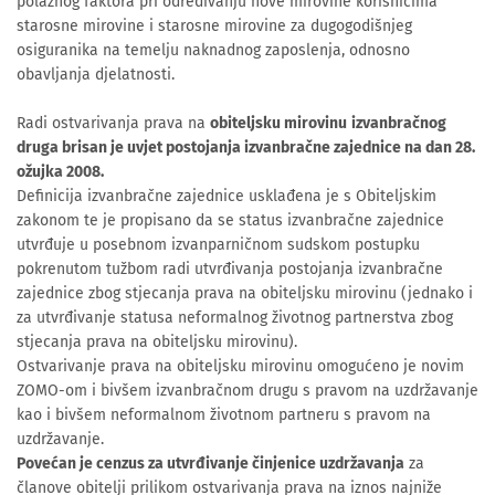
polaznog faktora pri određivanju nove mirovine korisnicima
starosne mirovine i starosne mirovine za dugogodišnjeg
osiguranika na temelju naknadnog zaposlenja, odnosno
obavljanja djelatnosti.
Radi ostvarivanja prava na
obiteljsku mirovinu
izvanbračnog
druga brisan je uvjet postojanja izvanbračne zajednice na dan 28.
ožujka 2008.
Definicija izvanbračne zajednice usklađena je s Obiteljskim
zakonom te je propisano da se status izvanbračne zajednice
utvrđuje u posebnom izvanparničnom sudskom postupku
pokrenutom tužbom radi utvrđivanja postojanja izvanbračne
zajednice zbog stjecanja prava na obiteljsku mirovinu (jednako i
za utvrđivanje statusa neformalnog životnog partnerstva zbog
stjecanja prava na obiteljsku mirovinu).
Ostvarivanje prava na obiteljsku mirovinu omogućeno je novim
ZOMO-om i bivšem izvanbračnom drugu s pravom na uzdržavanje
kao i bivšem neformalnom životnom partneru s pravom na
uzdržavanje.
Povećan je cenzus za utvrđivanje činjenice uzdržavanja
za
članove obitelji prilikom ostvarivanja prava na iznos najniže