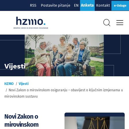
Anketa
RSS
Postavite pitanje
EN
Kontakt
e-Usluge
Vijesti
HZMO
Vijesti
Novi Zakon o mirovinskom osiguranju – obavijest o ključnim izmjenama u
mirovinskom sustavu
Novi Zakon o
mirovinskom