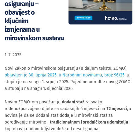
osiguranju –
obavijest o
ključnim
izmjenama u
mirovinskom sustavu
1. 7. 2025.
Novi Zakon o mirovinskom osiguranju (u daljem tekstu: ZOMO)
objavljen je 30. lipnja 2025. u Narodnim novinama, broj: 96/25
, a
stupio je na snagu 1. srpnja 2025. Pojedine odredbe novog ZOMO-
a stupaju na snagu 1. siječnja 2026.
Novim ZOMO-om povećan je
dodani staž
za svako
rođeno/posvojeno dijete sa sadašnjih 6 mjeseci na
12 mjeseci,
a
novina je da se dodani staž dodaje u mirovinski staž za
određivanje mirovine i
t
radicionalnom i srodničkom udomitelju
koji obavlja udomiteljstvo duže od deset godina.