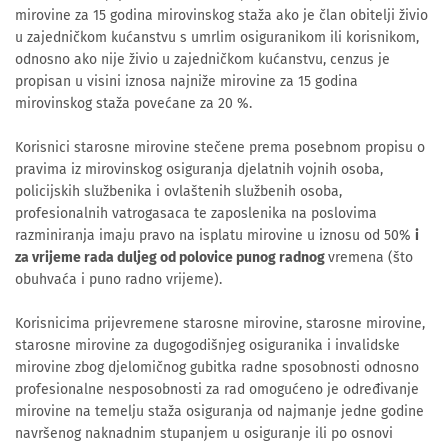
mirovine za 15 godina mirovinskog staža ako je član obitelji živio
u zajedničkom kućanstvu s umrlim osiguranikom ili korisnikom,
odnosno ako nije živio u zajedničkom kućanstvu, cenzus je
propisan u visini iznosa najniže mirovine za 15 godina
mirovinskog staža povećane za 20 %.
Korisnici starosne mirovine stečene prema posebnom propisu o
pravima iz mirovinskog osiguranja djelatnih vojnih osoba,
policijskih službenika i ovlaštenih službenih osoba,
profesionalnih vatrogasaca te zaposlenika na poslovima
razminiranja imaju pravo na isplatu mirovine u iznosu od 50%
i
za vrijeme rada duljeg od polovice punog radnog
vremena (što
obuhvaća i puno radno vrijeme).
Korisnicima prijevremene starosne mirovine, starosne mirovine,
starosne mirovine za dugogodišnjeg osiguranika i invalidske
mirovine zbog djelomičnog gubitka radne sposobnosti odnosno
profesionalne nesposobnosti za rad omogućeno je određivanje
mirovine na temelju staža osiguranja od najmanje jedne godine
navršenog naknadnim stupanjem u osiguranje ili po osnovi