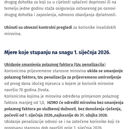
drugog dohotka za koji su u cijelosti uplaćeni doprinosi ili na
temelju jedne godinu staža osiguranja ostvarenog po osnovi
drugog dohotka i zaposlenja, odnosno obavljanja djelatnosti.
Ukinuti su obvezni kontrolni pregledi
za korisnike invalidskih
mirovina.
Mjere koje stupanju na snagu 1. siječnja 2026.
Ukidanje smanjenja polaznog faktora (tzv. penalizacija
)
Korisnicima prijevremene starosne mirovina
ukida se smanjenje
polaznog faktora, tzv. penalizacija za prijevremeno umirovljenje
od prvog dana idućeg mjeseca u kojem je korisnik mirovine
navršio 70 godina života.
Korisnicima kojima je mirovina određena primjenom polaznog
faktora manjeg od 1,0,
HZMO će odrediti mirovinu bez smanjenja
polaznog faktora po službenoj dužnosti
,
bez donošenja rješenja,
počevši od 1. siječnja 2026.,najkasnije do 31. ožujka 2026
.
Ukidanje penalizacije odnosi se i na zatečene korisnike koji će
propisanu starosnu dob navršiti prije 1. siječnja 2026.