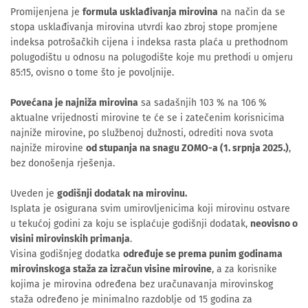
Promijenjena je
formula usklađivanja mirovina
na način da se
stopa usklađivanja mirovina utvrdi kao zbroj stope promjene
indeksa potrošačkih cijena i indeksa rasta plaća u prethodnom
polugodištu u odnosu na polugodište koje mu prethodi u omjeru
85:15, ovisno o tome što je povoljnije.
P
ovećana je najniža mirovina
sa sadašnjih 103 % na 106 %
aktualne vrijednosti mirovine te će se i zatečenim korisnicima
najniže mirovine, po službenoj dužnosti, odrediti nova svota
najniže mirovine
od stupanja na snagu ZOMO-a (1. srpnja 2025.)
,
bez donošenja rješenja.
Uveden je
godišnji dodatak na mirovinu.
Isplata je osigurana svim umirovljenicima koji mirovinu ostvare
u tekućoj godini za koju se isplaćuje godišnji dodatak,
neovisno o
visini mirovinskih primanja
.
Visina godišnjeg dodatka
određuje se prema punim godinama
mirovinskoga staža za izračun visine mirovine
, a za korisnike
kojima je mirovina određena bez uračunavanja mirovinskog
staža određeno je minimalno razdoblje od 15 godina za