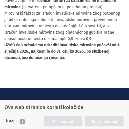
Povećavaju se m
irovinski faktori za izračun visine invalidske
mirovine
(ostvarene po općem ili posebnom propisu).
Mirovinski faktor za izračun invalidske mirovine zbog potpunog
gubitka radne sposobnosti i invalidske mirovine prevedene u
starosnu mirovinu umjesto dosadašnjih 1,0 iznosi
1,1
, a za
izračun invalidske mirovine zbog djelomičnog gubitka radne
sposobnosti umjesto dosadašnjih 0,8 iznosi
0,9
.
HZMO će korisnicima odrediti invalidske mirovine počevši od 1.
siječnja 2026., najkasnije do 31. ožujka 2026., po službenoj
dužnosti, bez donošenja rješenja.
INFO TELEFONI:
Ova web stranica koristi kolačiće
+385 1 45 95 011
+385 1 45 95 022
Nužni
Prihvaćam
Ne prihvaćam