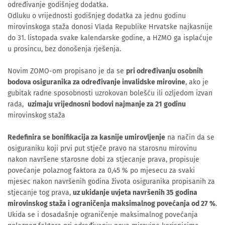
određivanje godišnjeg dodatka.
Odluku o vrijednosti godišnjeg dodatka za jednu godinu
mirovinskoga staža donosi Vlada Republike Hrvatske najkasnije
do 31. listopada svake kalendarske godine, a HZMO ga isplaćuje
u prosincu, bez donošenja rješenja.
Novim ZOMO-om propisano je da se
pri određivanju osobnih
bodova osiguranika za određivanje invalidske mirovine
, ako je
gubitak radne sposobnosti uzrokovan bolešću ili ozljedom izvan
rada,
uzimaju vrijednosni bodovi najmanje za 21 godinu
mirovinskog staža
Redefinira se bonifikacija za kasnije umirovljenje
na način da se
osiguraniku koji prvi put stječe pravo na starosnu mirovinu
nakon navršene starosne dobi za stjecanje prava, propisuje
povećanje polaznog faktora za 0,45 % po mjesecu za svaki
mjesec nakon navršenih godina života osiguranika propisanih za
stjecanje tog prava,
uz ukidanje uvjeta navršenih 35 godina
mirovinskog staža i ograničenja maksimalnog povećanja od 27 %
.
Ukida se i dosadašnje ograničenje maksimalnog povećanja