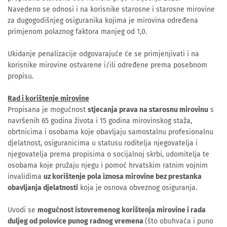
Navedeno se odnosi i na korisnike starosne i starosne mirovine
za dugogodišnjeg osiguranika kojima je mirovina određena
primjenom polaznog faktora manjeg od 1,0.
Ukidanje penalizacije odgovarajuće će se primjenjivati i na
korisnike mirovine ostvarene i/ili određene prema posebnom
propisu.
Rad i korištenje mirovine
Propisana je mogućnost
stjecanja prava na starosnu mirovinu
s
navršenih 65 godina života i 15 godina mirovinskog staža,
obrtnicima i osobama koje obavljaju samostalnu profesionalnu
djelatnost, osiguranicima u statusu roditelja njegovatelja i
njegovatelja prema propisima o socijalnoj skrbi, udomitelja te
osobama koje pružaju njegu i pomoć hrvatskim ratnim vojnim
invalidima
uz korištenje pola iznosa mirovine bez prestanka
obavljanja djelatnosti
koja je osnova obveznog osiguranja.
Uvodi se
mogućnost istovremenog korištenja mirovine i rada
duljeg od polovice punog radnog vremena
(što obuhvaća i puno