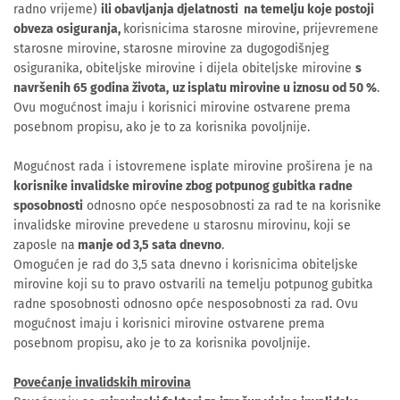
radno vrijeme)
ili obavljanja djelatnosti na temelju koje postoji
obveza osiguranja,
korisnicima starosne mirovine, prijevremene
starosne mirovine, starosne mirovine za dugogodišnjeg
osiguranika, obiteljske mirovine i dijela obiteljske mirovine
s
navršenih 65 godina života,
uz isplatu mirovine u iznosu od 50 %
.
Ovu mogućnost imaju i korisnici mirovine ostvarene prema
posebnom propisu, ako je to za korisnika povoljnije.
Mogućnost rada i istovremene isplate mirovine proširena je na
korisnike invalidske mirovine zbog potpunog gubitka radne
sposobnosti
odnosno opće nesposobnosti za rad te na korisnike
invalidske mirovine prevedene u starosnu mirovinu, koji se
zaposle na
manje od 3,5 sata dnevno
.
Omogućen je rad do 3,5 sata dnevno i korisnicima obiteljske
mirovine koji su to pravo ostvarili na temelju potpunog gubitka
radne sposobnosti odnosno opće nesposobnosti za rad. Ovu
mogućnost imaju i korisnici mirovine ostvarene prema
posebnom propisu, ako je to za korisnika povoljnije.
Povećanje invalidskih mirovina