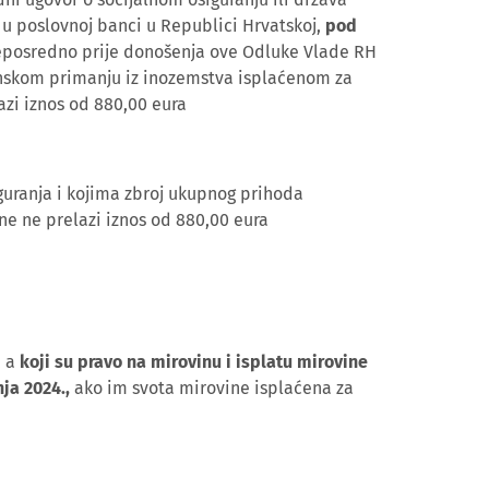
n u poslovnoj banci u Republici Hrvatskoj,
pod
neposredno prije donošenja ove Odluke Vlade RH
skom primanju iz inozemstva isplaćenom za
azi iznos od 880,00 eura
iguranja i kojima zbroj ukupnog prihoda
ne ne prelazi iznos od 880,00 eura
, a
koji su pravo na mirovinu i isplatu mirovine
nja 2024.,
ako im svota mirovine isplaćena za