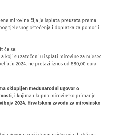
ene mirovine čija je isplata preuzeta prema
bog tjelesnog oštećenja i doplatka za pomoć i
t će se:
 a koji su zatečeni u isplati mirovine za mjesec
eljaču 2024. ne prelazi iznos od 880,00 eura
 ima sklopljen međunarodni ugovor o
rnosti
, i kojima ukupno mirovinsko primanje
svibnja 2024. Hrvatskom zavodu za mirovinsko
i ugovor o socijalnom osiguranju ili država