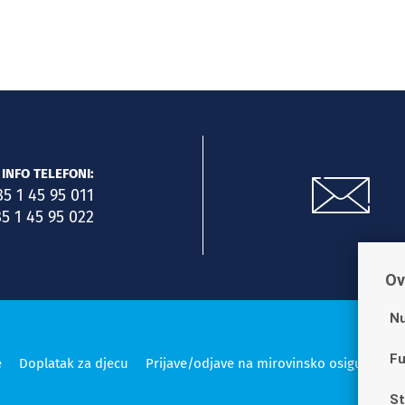
INFO TELEFONI:
85 1 45 95 011
5 1 45 95 022
Ov
Nu
Fu
e
Doplatak za djecu
Prijave/odjave na mirovinsko osiguranje
St