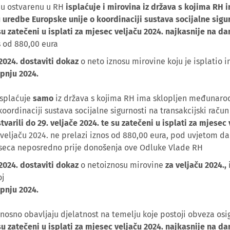
nu ostvarenu u RH
isplaćuje i mirovina iz država s kojima RH
u uredbe Europske unije o koordinaciji sustava socijalne sigu
su zatečeni u isplati za mjesec veljaču 2024. najkasnije na dan
s od 880,00 eura
2024.
dostaviti dokaz
o neto iznosu mirovine koju je isplatio 
ipnju 2024.
isplaćuje
samo
iz država s kojima RH ima sklopljen međunarodn
oordinaciji sustava socijalne sigurnosti na transakcijski raču
tvarili do 29. veljače 2024. te su zatečeni u isplati za mjesec
veljaču 2024. ne prelazi iznos od 880,00 eura, pod uvjetom da
eseca neposredno prije donošenja ove Odluke Vlade RH
2024.
dostaviti dokaz
o netoiznosu mirovine
za veljaču 2024.,
oj
ipnju 2024.
dnosno obavljaju djelatnost na temelju koje postoji obveza osi
su zatečeni u isplati za mjesec veljaču 2024. najkasnije na dan