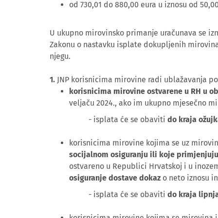
od 730,01 do 880,00 eura u iznosu od 50,00
U ukupno mirovinsko primanje uračunava se izno
Zakonu o nastavku isplate dokupljenih mirovina 
njegu.
1.
JNP korisnicima mirovine radi ublažavanja pos
korisnicima mirovine ostvarene u RH u 
veljaču 2024., ako im ukupno mjesečno mir
- isplata će se obaviti
do kraja ožujk
korisnicima mirovine kojima se uz mirovi
socijalnom osiguranju ili koje primjenjuj
ostvareno u Republici Hrvatskoj i u inoze
osiguranje dostave dokaz
o neto iznosu i
- isplata će se obaviti
do kraja lipnj
korisnicima mirovine kojima se mirovina 