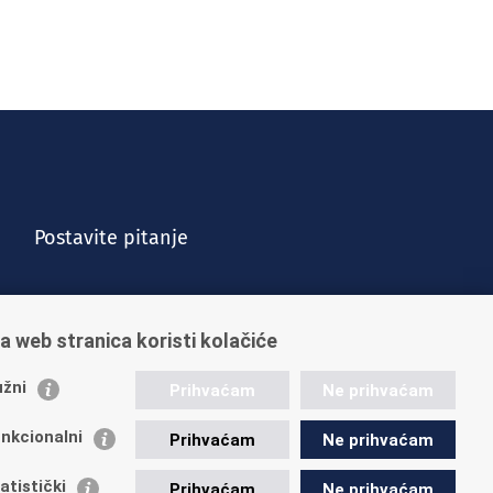
Postavite pitanje
a web stranica koristi kolačiće
žni
Prihvaćam
Ne prihvaćam
nkcionalni
Prihvaćam
Ne prihvaćam
Vijesti
Kontakt
Posao u HZMO-u
Impressum
atistički
Prihvaćam
Ne prihvaćam