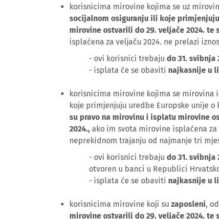
korisnicima mirovine kojima se uz mirovi
socijalnom osiguranju ili koje primjenjuj
mirovine ostvarili do 29. veljače 2024. te 
isplaćena za veljaču 2024. ne prelazi izno
- ovi korisnici trebaju
do 31. svibnja 
- isplata će se obaviti
najkasnije u l
korisnicima mirovine kojima se mirovina 
koje primjenjuju uredbe Europske unije o k
su pravo na mirovinu i isplatu mirovine os
2024.,
ako im svota mirovine isplaćena za 
neprekidnom trajanju od najmanje tri mj
- ovi korisnici trebaju
do 31. svibnja 
otvoren u banci u Republici Hrvatsk
- isplata će se obaviti
najkasnije u l
korisnicima mirovine koji su
zaposleni
, o
mirovine ostvarili do 29. veljače 2024. te 