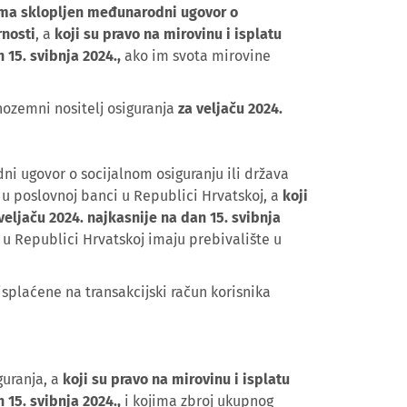
 ima sklopljen međunarodni ugovor o
rnosti
, a
koji su pravo na mirovinu i isplatu
 15. svibnja 2024.,
ako im svota mirovine
inozemni nositelj osiguranja
za veljaču 2024.
i ugovor o socijalnom osiguranju ili država
n u poslovnoj banci u Republici Hrvatskoj, a
koji
 veljaču 2024. najkasnije na dan 15. svibnja
 u Republici Hrvatskoj imaju prebivalište u
isplaćene na transakcijski račun korisnika
guranja, a
koji su pravo na mirovinu i isplatu
 15. svibnja 2024.,
i kojima zbroj ukupnog