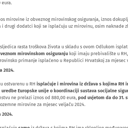
 eura.
s mirovine iz obveznog mirovinskog osiguranja, iznos dokuplj
i drugi dodatci koji se isplaćuju uz mirovinu, osim naknade z
ljedica rasta troškova života u skladu s ovom Odlukom isplati
obveznom mirovinskom osiguranju
koji imaju prebivalište u RH,
ovinsko primanje isplaćeno u Republici Hrvatskoj za mjesec v
a 2024.
nu ostvarenu u RH
isplaćuje i mirovina iz država s kojima RH
u uredbe Europske unije o koordinaciji sustava socijalne sigu
mstvu ne prelazi iznos od 880,00 eura,
pod uvjetom da do 31. 
nozemne mirovine za mjesec veljaču 2024.
a 2024.
isplaćuje
samo
iz država s kojima RH ima sklopljen međunarodn