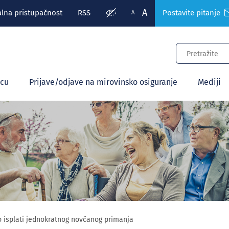
A
alna pristupačnost
RSS
Postavite pitanje
A
ecu
Prijave/odjave na mirovinsko osiguranje
Mediji
o isplati jednokratnog novčanog primanja