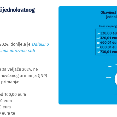
ti jednokratnog
2024. donijela je
Odluku o
cima mirovine radi
 za veljaču 2024. ne
g novčanog primanja (JNP)
 primanja:
 od 160,00 eura
00 eura
0 eura
 eura te