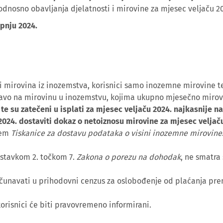
dnosno obavljanja djelatnosti i mirovine za mjesec veljaču 20
ipnju 2024.
i mirovina iz inozemstva, korisnici samo inozemne mirovine te 
 pravo na mirovinu u inozemstvu, kojima ukupno mjesečno miro
. te su zatečeni u isplati za mjesec veljaču 2024. najkasnije n
 2024. dostaviti dokaz o netoiznosu mirovine za mjesec veljač
jem
Tiskanice za dostavu podataka o visini inozemne mirovine
. stavkom 2. točkom 7.
Zakona o porezu na dohodak
, ne smatra
ačunavati u prihodovni cenzus za oslobođenje od plaćanja pre
orisnici će biti pravovremeno informirani.