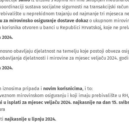
oordinaciji sustava socijalne sigurnosti na transakcijski raču
rebivalište u neprekidnom trajanju od najmanje tri mjeseca 
u za mirovinsko osiguranje dostave dokaz
o ukupnom mirovin
n korisnika otvoren u banci u Republici Hrvatskoj, koje ne prel
a 2024.
dnosno obavljaju djelatnost na temelju koje postoji obveza os
bavljanja djelatnosti i mirovine za mjesec veljaču 2024. godi
a 2024.
m iznosima pripada i
novim korisnicima
, i to:
veznom mirovinskom osiguranju i koji imaju prebivalište u RH
ni u isplati za mjesec veljaču 2024. najkasnije na dan 15. svib
ura
iti
najkasnije u lipnju 2024.