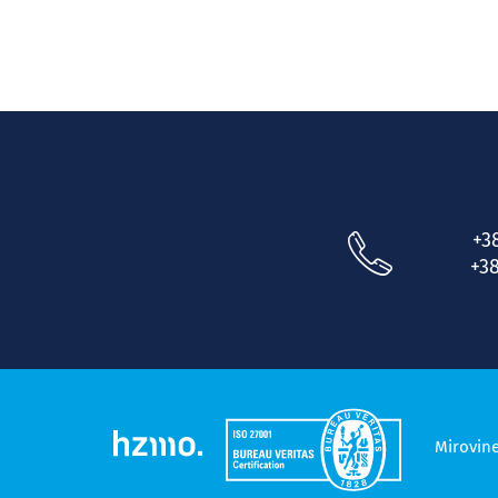
+3
+38
Mirovin