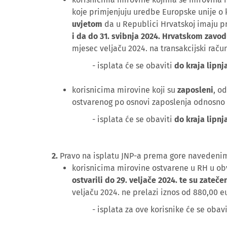
koje primjenjuju uredbe Europske unije o k
uvjetom
da u Republici Hrvatskoj imaju p
i
da do 31. svibnja 2024. Hrvatskom zavod
mjesec veljaču 2024. na transakcijski raču
- isplata će se obaviti
do kraja lipnj
korisnicima mirovine koji su
zaposleni
, o
ostvarenog po osnovi zaposlenja odnosno o
- isplata će se obaviti
do kraja lipnj
2.
Pravo na isplatu JNP-a prema gore navedeni
korisnicima mirovine ostvarene u RH u ob
ostvarili do 29. veljače 2024. te su zateče
veljaču 2024. ne prelazi iznos od 880,00 e
- isplata za ove korisnike će se obav