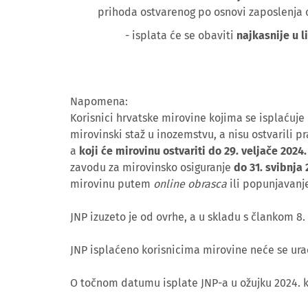
prihoda ostvarenog po osnovi zaposlenja o
- isplata će se obaviti
najkasnije u l
Napomena:
Korisnici hrvatske mirovine kojima se isplaćuje 
mirovinski staž u inozemstvu, a nisu ostvarili
a
koji će mirovinu ostvariti do 29. veljače 2024
zavodu za mirovinsko osiguranje
do
31. svibnja
mirovinu putem
online obrasca
ili popunjavan
JNP izuzeto je od ovrhe, a u skladu s člankom 8
JNP isplaćeno korisnicima mirovine neće se ur
O točnom datumu isplate JNP-a u ožujku 2024. k