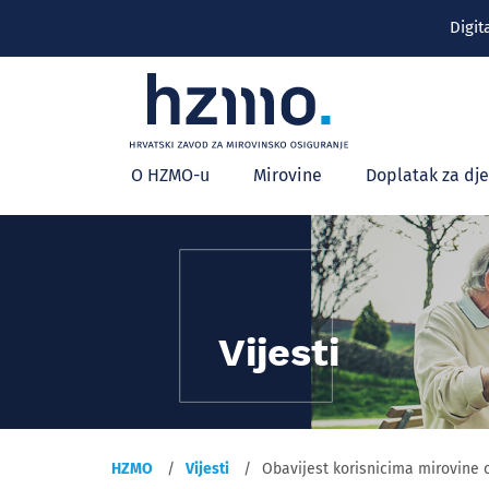
Digit
Glavni
O HZMO-u
Mirovine
Doplatak za dj
izbornik
Vijesti
HZMO
Vijesti
Obavijest korisnicima mirovine 