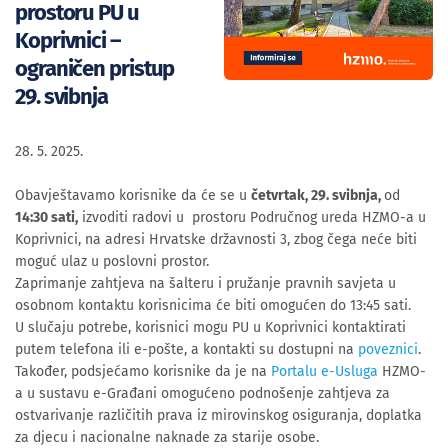
prostoru PU u
Koprivnici –
ograničen pristup
29. svibnja
28. 5. 2025.
Obavještavamo korisnike da će se u
četvrtak, 29. svibnja,
od
14:30 sati,
izvoditi radovi u prostoru Područnog ureda HZMO-a u
Koprivnici, na adresi Hrvatske državnosti 3, zbog čega neće biti
moguć ulaz u poslovni prostor.
Zaprimanje zahtjeva na šalteru i pružanje pravnih savjeta u
osobnom kontaktu korisnicima će biti omogućen do 13:45 sati.
U slučaju potrebe, korisnici mogu PU u Koprivnici kontaktirati
putem telefona ili e-pošte, a kontakti su dostupni na
poveznici
.
Također, podsjećamo korisnike da je na
Portalu e-Usluga
HZMO-
a u sustavu e-Građani omogućeno podnošenje zahtjeva za
ostvarivanje različitih prava iz mirovinskog osiguranja, doplatka
za djecu i nacionalne naknade za starije osobe.