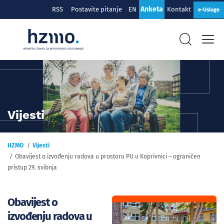
Anketa
RSS
Postavite pitanje
EN
Kontakt
e-Usluge
Vijesti
HZMO
Vijesti
Obavijest o izvođenju radova u prostoru PU u Koprivnici – ograničen
pristup 29. svibnja
Obavijest o
izvođenju radova u