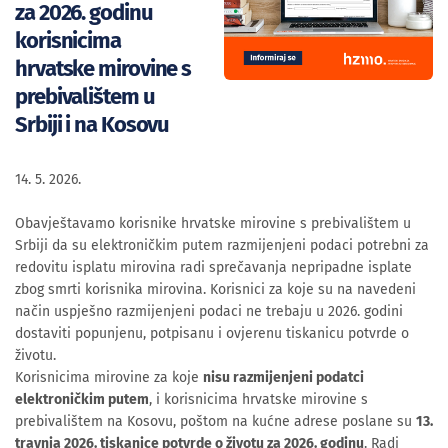
za 2026. godinu
korisnicima
hrvatske mirovine s
prebivalištem u
Srbiji i na Kosovu
14. 5. 2026.
Obavještavamo korisnike hrvatske mirovine s prebivalištem u
Srbiji da su elektroničkim putem razmijenjeni podaci potrebni za
redovitu isplatu mirovina radi sprečavanja nepripadne isplate
zbog smrti korisnika mirovina. Korisnici za koje su na navedeni
način uspješno razmijenjeni podaci ne trebaju u 2026. godini
dostaviti popunjenu, potpisanu i ovjerenu tiskanicu potvrde o
životu.
Korisnicima mirovine za koje
nisu razmijenjeni podatci
elektroničkim putem
, i korisnicima hrvatske mirovine s
prebivalištem na Kosovu, poštom na kućne adrese poslane su
13.
travnja 2026. tiskanice potvrde o životu za 2026. godinu
. Radi