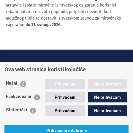
nastavne isplate mirovine iz hrvatskog osiguranja korisnici
trebaju potvrdu o životu popuniti, potpisati i ovjeriti kod
nadležnog tijela te dostaviti Hrvatskom zavodu za mirovinsko
osiguranje
do 31. svibnja 2026.
INFO TELEFONI:
Ova web stranica koristi kolačiće
+385 1 45 95 011
+385 1 45 95 022
Nužni
Prihvaćam
Ne prihvaćam
Postavite pitanje
Funkcionalni
Prihvaćam
Ne prihvaćam
Statistički
Prihvaćam
Ne prihvaćam
Prihvaćam odabrane