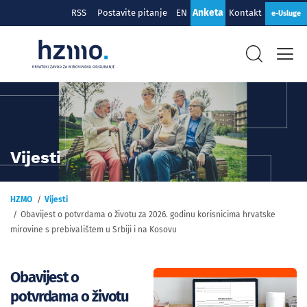
Anketa
RSS
Postavite pitanje
EN
Kontakt
e-Usluge
Vijesti
HZMO
Vijesti
Obavijest o potvrdama o životu za 2026. godinu korisnicima hrvatske
mirovine s prebivalištem u Srbiji i na Kosovu
Obavijest o
potvrdama o životu