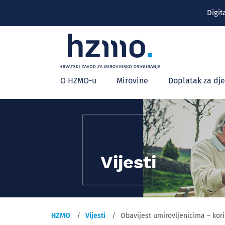
Digit
Glavni
O HZMO-u
Mirovine
Doplatak za dj
izbornik
Vijesti
HZMO
Vijesti
Obavijest umirovljenicima – ko