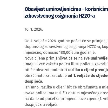
Obavijest umirovljenicima – korisnic
zdravstvenog osiguranja HZZO-a
16. 1. 2026.
Od 1. veljače 2026. godine počet će se primjenji
dopunskog zdravstvenog osiguranja HZZO-a, koja 
mjesečno, odnosno 180,00 eura godišnje.
Nova cijena primjenjivat će se na
sve umirovlje
imaju li već važeću policu ili su policu ugovoril
bit će obvezni podmiriti
razliku u cijeni premij
obračunatu za razdoblje
od 1. veljače do slje
dospijeća
.
Iznimno, razlika u cijeni bit će obračunata u mj
svaka polica ima različit datum mjesečnog dospi
na dane od početka primjene nove cijene (1. v
dospijeća u veljači.