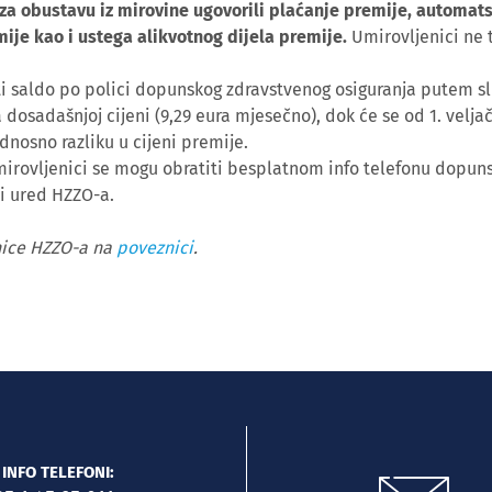
 za obustavu iz mirovine ugovorili plaćanje premije, automa
mije kao i ustega alikvotnog dijela premije.
Umirovljenici ne 
ti saldo po polici dopunskog zdravstvenog osiguranja putem 
a dosadašnjoj cijeni (9,29 eura mjesečno), dok će se od 1. velja
odnosno razliku u cijeni premije.
mirovljenici se mogu obratiti besplatnom info telefonu dopun
ni ured HZZO-a.
anice HZZO-a na
poveznici
.
INFO TELEFONI: