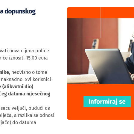
ima dopunskog
vati nova cijena police
će iznositi 15,00 eura
nike
, neovisno o tome
i naknadno. Svi korisnici
e (alikvotni dio)
dećeg datuma mjesečnog
esecu veljači, budući da
jeća, a razlika se odnosi
eljače) do datuma