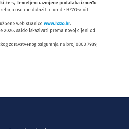
tski će s, temeljem razmjene podataka između
trebaju osobno dolaziti u urede HZZO-a niti
službene web stranice
www.hzzo.hr
.
če 2026. saldo iskazivati prema novoj cijeni od
skog zdravstvenog osiguranja na broj 0800 7989,