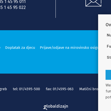
85 1 45 95 011
5 1 45 95 022
Ov
Nu
Fu
e
Doplatak za djecu
Prijave/odjave na mirovinsko osiguranje
St
Web
greb
tel: 01/4595-500
fax: 01/4595-063
Matični broj: 14166
fun
pot