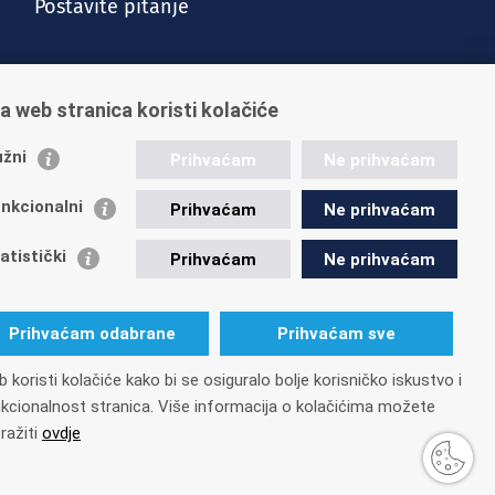
Postavite pitanje
a web stranica koristi kolačiće
žni
Prihvaćam
Ne prihvaćam
nkcionalni
Prihvaćam
Ne prihvaćam
Vijesti
Kontakt
Posao u HZMO-u
Impressum
atistički
Prihvaćam
Ne prihvaćam
Prihvaćam odabrane
Prihvaćam sve
 koristi kolačiće kako bi se osiguralo bolje korisničko iskustvo i
26
OIB: 84397956623
kcionalnost stranica. Više informacija o kolačićima možete
ražiti
ovdje