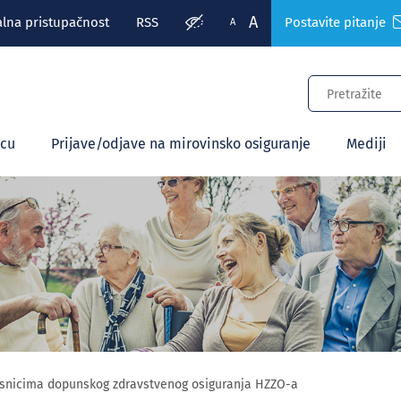
A
alna pristupačnost
RSS
Postavite pitanje
A
ecu
Prijave/odjave na mirovinsko osiguranje
Mediji
risnicima dopunskog zdravstvenog osiguranja HZZO-a