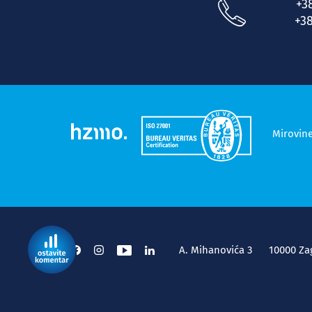
+3
+38
Mirovin
A. Mihanovića 3
10000 Za