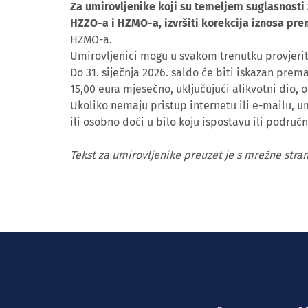
Za umirovljenike koji su temeljem suglasnosti
HZZO-a i HZMO-a, izvršiti korekcija iznosa pre
HZMO-a.
Umirovljenici mogu u svakom trenutku provjeri
Do 31. siječnja 2026. saldo će biti iskazan prem
15,00 eura mjesečno, uključujući alikvotni dio, 
Ukoliko nemaju pristup internetu ili e-mailu, u
ili osobno doći u bilo koju ispostavu ili područ
Tekst za umirovljenike preuzet je s mrežne str