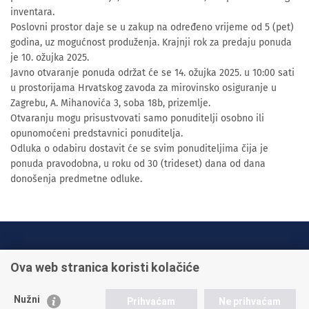
inventara.
Poslovni prostor daje se u zakup na određeno vrijeme od 5 (pet)
godina, uz mogućnost produženja. Krajnji rok za predaju ponuda
je 10. ožujka 2025.
Javno otvaranje ponuda održat će se 14. ožujka 2025. u 10:00 sati
u prostorijama Hrvatskog zavoda za mirovinsko osiguranje u
Zagrebu, A. Mihanovića 3, soba 18b, prizemlje.
Otvaranju mogu prisustvovati samo ponuditelji osobno ili
opunomoćeni predstavnici ponuditelja.
Odluka o odabiru dostavit će se svim ponuditeljima čija je
ponuda pravodobna, u roku od 30 (trideset) dana od dana
donošenja predmetne odluke.
INFO TELEFONI:
Ova web stranica koristi kolačiće
+385 1 45 95 011
+385 1 45 95 022
Nužni
Prihvaćam
Ne prihvaćam