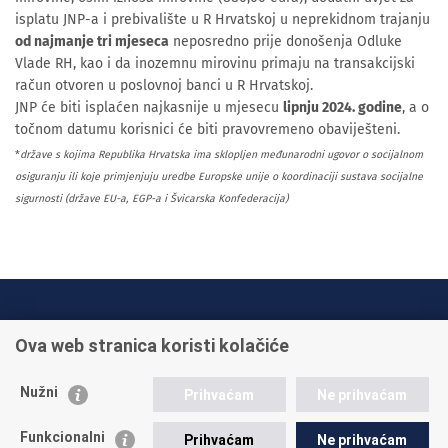
isplatu JNP-a i prebivalište u R Hrvatskoj u neprekidnom trajanju
od najmanje tri mjeseca
neposredno prije donošenja Odluke
Vlade RH, kao i da inozemnu mirovinu primaju na transakcijski
račun otvoren u poslovnoj banci u R Hrvatskoj.
JNP će biti isplaćen najkasnije u mjesecu
lipnju 2024. godine
, a o
točnom datumu korisnici će biti pravovremeno obaviješteni.
*
države s kojima Republika Hrvatska ima sklopljen međunarodni ugovor o socijalnom
osiguranju ili koje primjenjuju uredbe Europske unije o koordinaciji sustava socijalne
sigurnosti (države EU-a, EGP-a i Švicarska Konfederacija)
INFO TELEFONI:
Ova web stranica koristi kolačiće
+385 1 45 95 011
+385 1 45 95 022
Nužni
Prihvaćam
Ne prihvaćam
Postavite pitanje
Funkcionalni
Prihvaćam
Ne prihvaćam