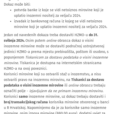
Dokaz može biti:
potvrda banke iz koje se vidi netoiznos mirovine koji je
uplatio inozemni nositelj za veljaču 2024.
izvadak iz bankovnog računa iz kojeg se vidi netoiznos
mirovine koji je uplatio inozemni nositelj za veljaču 2024.
Jedan od navedenih dokaza treba dostaviti HZMO-u
do 31.
svibnja 2024.
Osim putem
online
obrasca dokaz o visini
inozemne mirovine može se dostaviti područnoj ustrojstvenoj
jedinici HZMO-a prema mjestu prebivališta, poštom ili osobno, s
popunjenom
Tiskanicom za dostavu podataka o visini inozemne
mirovine
. Tiskanica je dostupna na internetskim stranicama
HZMO-a na ovoj poveznici.
Korisnici mirovine koji su ostvarili staž u inozemstvu, a nisu
ostvarili pravo na inozemnu mirovinu, na
Tiskanici za dostavu
podataka o visini inozemne mirovine
ili
online
obrascu trebaju
označiti polje -
Izjavljujem da ne primam inozemnu mirovinu
.
Korisnici
samo
inozemne mirovine, uz dokaz trebaju dostaviti i
broj transakcijskog računa
korisnika mirovine otvorenog u banci
u R Hrvatskoj. Napominjemo da je za korisnike samo inozemne
mirovine, osim iznosa mirovine (880,00 eura), dodatni uvjet za