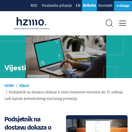
Anketa
RSS
Postavite pitanje
EN
Kontakt
e-Usluge
Vijesti
HZMO
Vijesti
Podsjetnik na dostavu dokaza o visini inozemne mirovine do 31. svibnja
radi isplate jednokratnog novčanog primanja
Podsjetnik na
dostavu dokaza o