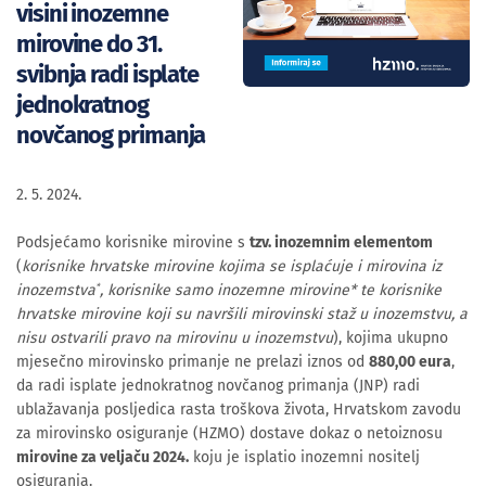
visini inozemne
mirovine do 31.
svibnja radi isplate
jednokratnog
novčanog primanja
2. 5. 2024.
Podsjećamo korisnike mirovine s
tzv. inozemnim elementom
(
korisnike hrvatske mirovine kojima se isplaćuje i mirovina iz
inozemstva
, korisnike samo inozemne mirovine* te korisnike
*
hrvatske mirovine koji su navršili mirovinski staž u inozemstvu, a
nisu ostvarili pravo na mirovinu u inozemstvu
), kojima ukupno
mjesečno mirovinsko primanje ne prelazi iznos od
880,00 eura
,
da radi isplate jednokratnog novčanog primanja (JNP) radi
ublažavanja posljedica rasta troškova života, Hrvatskom zavodu
za mirovinsko osiguranje (HZMO) dostave dokaz o netoiznosu
mirovine za veljaču 2024.
koju je isplatio inozemni nositelj
osiguranja.