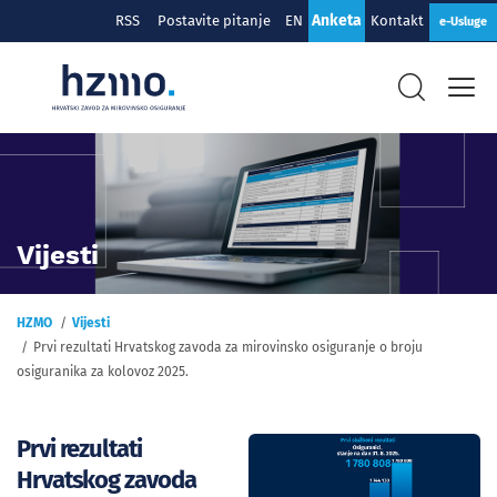
Anketa
RSS
Postavite pitanje
EN
Kontakt
e-Usluge
Vijesti
HZMO
Vijesti
Prvi rezultati Hrvatskog zavoda za mirovinsko osiguranje o broju
osiguranika za kolovoz 2025.
Prvi rezultati
Hrvatskog zavoda