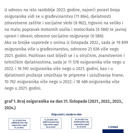
U odnosu na isto razdoblje 2023. godine, najveći porast broja
osiguranika vidi se u građevinarstvu (11 864), djelatnosti
zdravstvene zaštite i socijalne skrbi (6 962), trgovini na veliko i
na malo; popravak motornih vozila i motocikala (6 586) te javnoj
upravi i obrani; obvezno socijalno osiguranje (6 586).
Ako se brojke usporede s onima iz listopada 2022., sada je 19 899
osiguranika više u građevinarstvu, odnosno 23 636 više nego
2021. godini. Pozitivan rast bilježi se i u stručnim, znanstvenim i
tehničkim djelatnostima, sada je 11 578 osiguranika više nego u
2022. i 16 592 osiguranika više nego u 2021. godini, kao i u
djelatnosti pružanja smještaja te pripreme i usluživanja hrane,
10 762 osiguranika više nego u 2022. i 18 466 osiguranika više
nego u 2021. godini.
graf 1. Broj osiguranika na dan 31. listopada (2021., 2022., 2023.,
2024.)