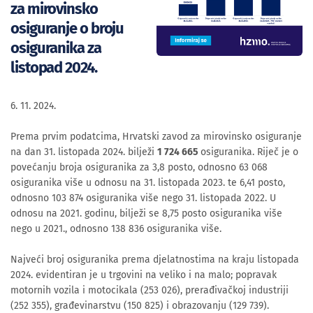
za mirovinsko
osiguranje o broju
osiguranika za
listopad 2024.
6. 11. 2024.
Prema prvim podatcima, Hrvatski zavod za mirovinsko osiguranje
na dan 31. listopada 2024. bilježi
1 724 665
osiguranika. Riječ je o
povećanju broja osiguranika za 3,8 posto, odnosno 63 068
osiguranika više u odnosu na 31. listopada 2023. te 6,41 posto,
odnosno 103 874 osiguranika više nego 31. listopada 2022. U
odnosu na 2021. godinu, bilježi se 8,75 posto osiguranika više
nego u 2021., odnosno 138 836 osiguranika više.
Najveći broj osiguranika prema djelatnostima na kraju listopada
2024. evidentiran je u trgovini na veliko i na malo; popravak
motornih vozila i motocikala (253 026), prerađivačkoj industriji
(252 355), građevinarstvu (150 825) i obrazovanju (129 739).