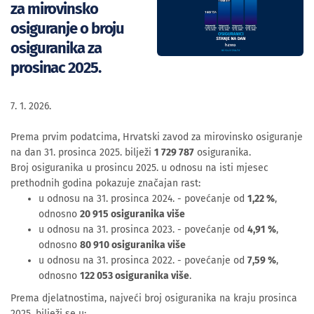
za mirovinsko
osiguranje o broju
osiguranika za
prosinac 2025.
7. 1. 2026.
Prema prvim podatcima, Hrvatski zavod za mirovinsko osiguranje
na dan 31. prosinca 2025. bilježi
1 729 787
osiguranika.
Broj osiguranika u prosincu 2025. u odnosu na isti mjesec
prethodnih godina pokazuje značajan rast:
u odnosu na 31. prosinca 2024. - povećanje od
1,22 %
,
odnosno
20 915 osiguranika više
u odnosu na 31. prosinca 2023. - povećanje od
4,91 %
,
odnosno
80 910 osiguranika više
u odnosu na 31. prosinca 2022. - povećanje od
7,59 %
,
odnosno
122 053 osiguranika više
.
Prema djelatnostima, najveći broj osiguranika na kraju prosinca
2025. bilježi se u: