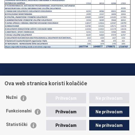
INFO TELEFONI:
Ova web stranica koristi kolačiće
+385 1 45 95 011
+385 1 45 95 022
Nužni
Prihvaćam
Ne prihvaćam
Postavite pitanje
Funkcionalni
Prihvaćam
Ne prihvaćam
Statistički
Prihvaćam
Ne prihvaćam