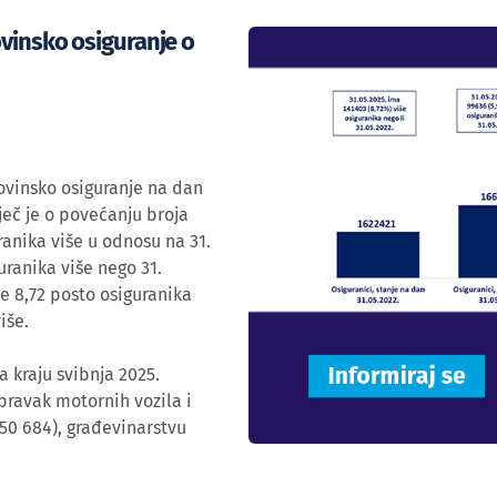
ovinsko osiguranje o
vinsko osiguranje na dan
ječ je o povećanju broja
ranika više u odnosu na 31.
uranika više nego 31.
se 8,72 posto osiguranika
iše.
 kraju svibnja 2025.
opravak motornih vozila i
250 684), građevinarstvu