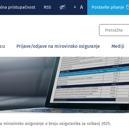
A
alna pristupačnost
RSS
Postavite pitanje
A
ecu
Prijave/odjave na mirovinsko osiguranje
Mediji
za mirovinsko osiguranje o broju osiguranika za svibanj 2025.