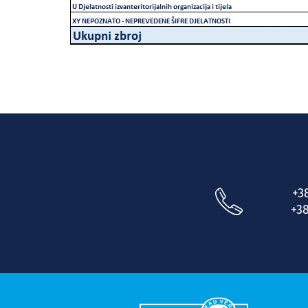
+3
+38