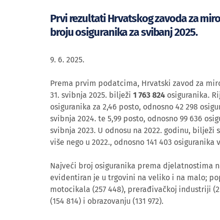
Prvi rezultati Hrvatskog zavoda za mir
broju osiguranika za svibanj 2025.
9. 6. 2025.
Prema prvim podatcima, Hrvatski zavod za miro
31. svibnja 2025. bilježi
1 763 824
osiguranika. Ri
osiguranika za 2,46 posto, odnosno 42 298 osigu
svibnja 2024. te 5,99 posto, odnosno 99 636 osig
svibnja 2023. U odnosu na 2022. godinu, bilježi 
više nego u 2022., odnosno 141 403 osiguranika v
Najveći broj osiguranika prema djelatnostima na
evidentiran je u trgovini na veliko i na malo; p
motocikala (257 448), prerađivačkoj industriji (
(154 814) i obrazovanju (131 972).