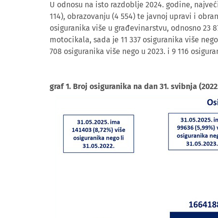
U odnosu na isto razdoblje 2024. godine, najveći 
114), obrazovanju (4 554) te javnoj upravi i obra
osiguranika više u građevinarstvu, odnosno 23 877
motocikala, sada je 11 337 osiguranika više nego 
708 osiguranika više nego u 2023. i 9 116 osigura
graf 1. Broj osiguranika na dan 31. svibnja (2022.