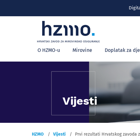
Digit
Glavni
O HZMO-u
Mirovine
Doplatak za dj
izbornik
Vijesti
HZMO
Vijesti
Prvi rezultati Hrvatskog zavoda 