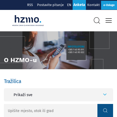
Anketa
RSS
Postavite pitanje
EN
Kontakt
e-Usluge
O HZMO-u
Tražilica
Prikaži sve