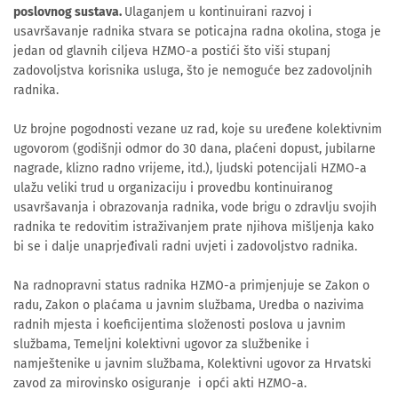
poslovnog sustava.
Ulaganjem u kontinuirani razvoj i
usavršavanje radnika stvara se poticajna radna okolina, stoga je
jedan od glavnih ciljeva HZMO-a postići što viši stupanj
zadovoljstva korisnika usluga, što je nemoguće bez zadovoljnih
radnika.
Uz brojne pogodnosti vezane uz rad, koje su uređene kolektivnim
ugovorom (godišnji odmor do 30 dana, plaćeni dopust, jubilarne
nagrade, klizno radno vrijeme, itd.), ljudski potencijali HZMO-a
ulažu veliki trud u organizaciju i provedbu kontinuiranog
usavršavanja i obrazovanja radnika, vode brigu o zdravlju svojih
radnika te redovitim istraživanjem prate njihova mišljenja kako
bi se i dalje unaprjeđivali radni uvjeti i zadovoljstvo radnika.
Na radnopravni status radnika HZMO-a primjenjuje se Zakon o
radu, Zakon o plaćama u javnim službama, Uredba o nazivima
radnih mjesta i koeficijentima složenosti poslova u javnim
službama, Temeljni kolektivni ugovor za službenike i
namještenike u javnim službama, Kolektivni ugovor za Hrvatski
zavod za mirovinsko osiguranje i opći akti HZMO-a.