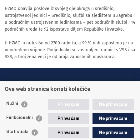
HZMO obavlja poslove iz svojeg djelokruga u središnjoj
ustrojstvenoj jedinici – Središnjoj službi sa sjedištem u Zagrebu i
u područnim ustrojstvenim jedinicama – pet područnih službi i 14
područnih ureda te 92 ispostave diljem Republike Hrvatske.
U HZMO-u radi više od 2700 radnika, a 99 % njih zaposleno je na
neodređeno vrijeme. Podjednako su zastupljeni radnici s VSS i sa
SSS, a broj žena veći je od broja zaposlenih muškaraca.
INFO TELEFONI:
Ova web stranica koristi kolačiće
+385 1 45 95 011
+385 1 45 95 022
Nužni
Prihvaćam
Ne prihvaćam
Postavite pitanje
Funkcionalni
Prihvaćam
Ne prihvaćam
Statistički
Prihvaćam
Ne prihvaćam