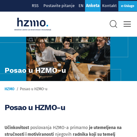
Anketa
RSS
Postavite pitanje
EN
Kontakt
e-Usluge
Posao u HZMO-u
HZMO
Posao u HZMO-u
Posao u HZMO-u
Učinkovitost
poslovanja HZMO-a primarno
je utemeljena na
stručnosti i motiviranosti
njegovih
radnika koji su temelj