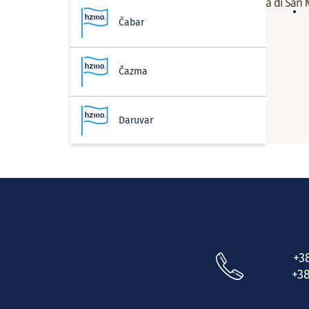
Čabar
Čazma
Daruvar
Delnice
Donja Stubica
+3
Donji Lapac
+38