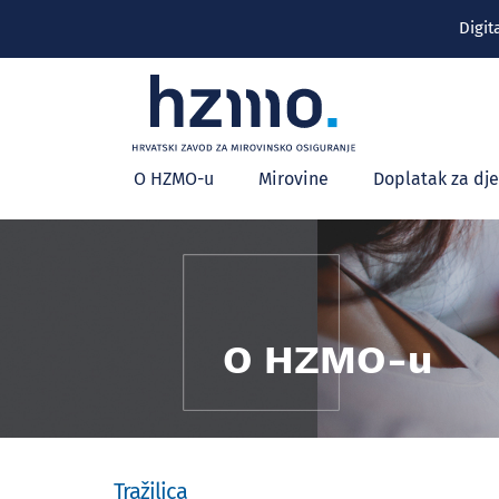
Digit
Glavni
O HZMO-u
Mirovine
Doplatak za dj
izbornik
O HZMO-u
Tražilica