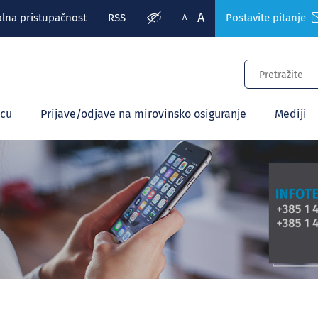
A
alna pristupačnost
RSS
Postavite pitanje
A
ecu
Prijave/odjave na mirovinsko osiguranje
Mediji