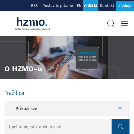
Anketa
RSS
Postavite pitanje
EN
Kontakt
e-Usluge
O HZMO-u
Tražilica
Prikaži sve