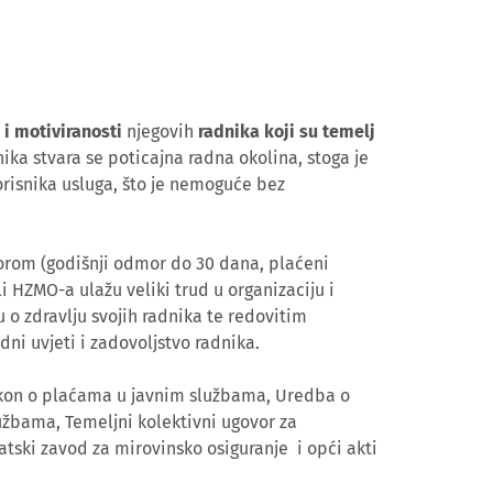
 i motiviranosti
njegovih
radnika koji su temelj
ika stvara se poticajna radna okolina, stoga je
orisnika usluga, što je nemoguće bez
orom (godišnji odmor do 30 dana, plaćeni
li HZMO-a ulažu veliki trud u organizaciju i
o zdravlju svojih radnika te redovitim
adni uvjeti i zadovoljstvo radnika.
akon o plaćama u javnim službama, Uredba o
užbama, Temeljni kolektivni ugovor za
tski zavod za mirovinsko osiguranje i opći akti