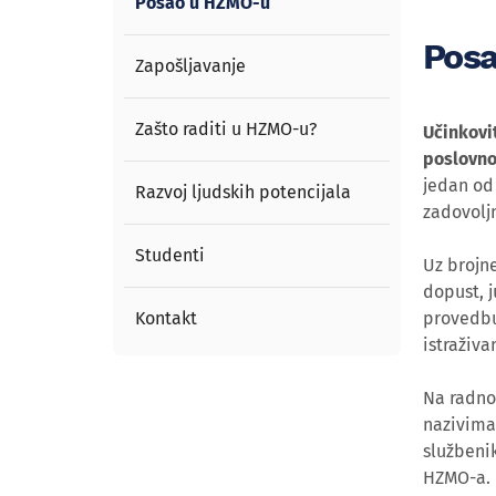
Posao u HZMO-u
Pos
Zapošljavanje
Zašto raditi u HZMO-u?
Učinkovi
poslovno
jedan od 
Razvoj ljudskih potencijala
zadovolj
Studenti
Uz brojn
dopust, j
Kontakt
provedbu
istraživa
Na radno
nazivima 
službenik
HZMO-a.