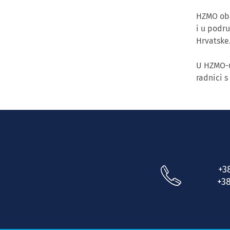
HZMO obav
i u podr
Hrvatske
U HZMO-u
radnici s
+3
+38