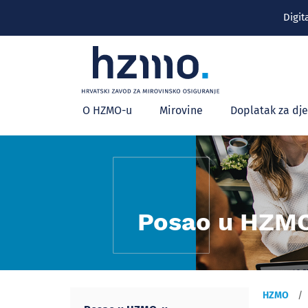
Digit
Glavni
O HZMO-u
Mirovine
Doplatak za dj
izbornik
Posao u HZM
HZMO