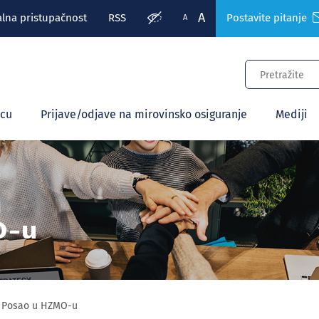
A
alna pristupačnost
RSS
Postavite pitanje
A
ecu
Prijave/odjave na mirovinsko osiguranje
Mediji
O-u
Posao u HZMO-u