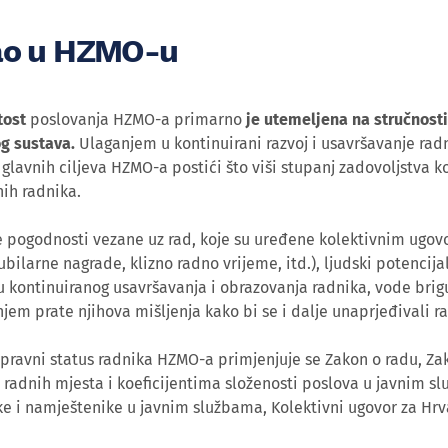
ao u HZMO-u
tost
poslovanja HZMO-a primarno
je utemeljena na stručnosti
g sustava.
Ulaganjem u kontinuirani razvoj i usavršavanje radn
glavnih ciljeva HZMO-a postići što viši stupanj zadovoljstva k
nih radnika.
e pogodnosti vezane uz rad, koje su uređene kolektivnim ugov
ubilarne nagrade, klizno radno vrijeme, itd.), ljudski potencija
 kontinuiranog usavršavanja i obrazovanja radnika, vode brigu 
njem prate njihova mišljenja kako bi se i dalje unaprjeđivali r
pravni status radnika HZMO-a primjenjuje se Zakon o radu, Z
radnih mjesta i koeficijentima složenosti poslova u javnim sl
e i namještenike u javnim službama, Kolektivni ugovor za Hrva