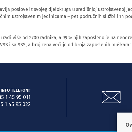
lja poslove iz svojeg djelokruga u središnjoj ustrojstvenoj jed
učnim ustrojstvenim jedinicama – pet područnih službi i 14 po
.
 radi više od 2700 radnika, a 99 % njih zaposleno je na neodr
 VSS i sa SSS, a broj žena veći je od broja zaposlenih muškarac
INFO TELEFONI:
85 1 45 95 011
5 1 45 95 022
Ov