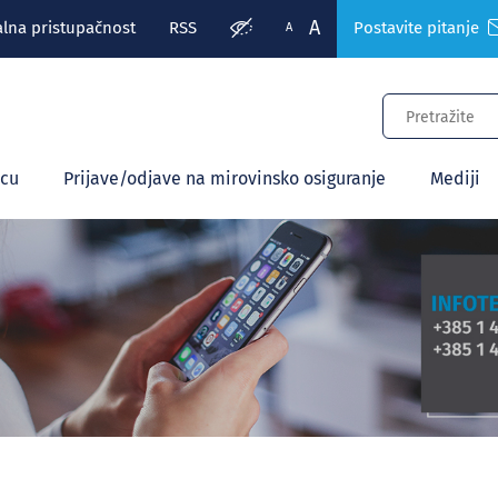
A
alna pristupačnost
RSS
Postavite pitanje
A
ecu
Prijave/odjave na mirovinsko osiguranje
Mediji