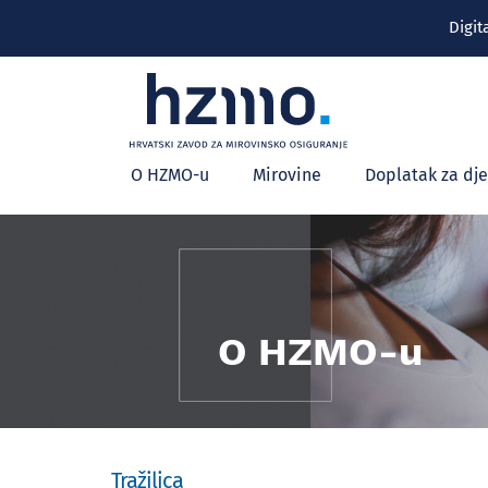
Digit
Glavni
O HZMO-u
Mirovine
Doplatak za dj
izbornik
O HZMO-u
Tražilica