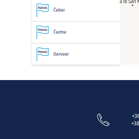
Čabar
Čazma
Daruvar
Delnice
Donja Stubica
+3
Donji Lapac
+38