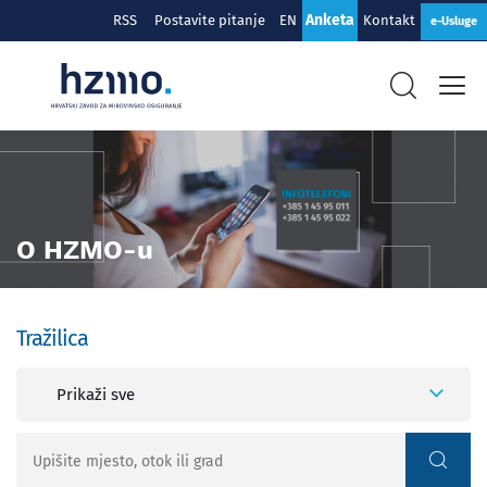
Anketa
RSS
Postavite pitanje
EN
Kontakt
e-Usluge
O HZMO-u
Tražilica
Prikaži sve