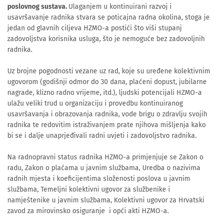
poslovnog sustava.
Ulaganjem u kontinuirani razvoj i
usavršavanje radnika stvara se poticajna radna okolina, stoga je
jedan od glavnih ciljeva HZMO-a postići što viši stupanj
zadovoljstva korisnika usluga, što je nemoguće bez zadovoljnih
radnika.
Uz brojne pogodnosti vezane uz rad, koje su uređene kolektivnim
ugovorom (godišnji odmor do 30 dana, plaćeni dopust, jubilarne
nagrade, klizno radno vrijeme, itd.), ljudski potencijali HZMO-a
ulažu veliki trud u organizaciju i provedbu kontinuiranog
usavršavanja i obrazovanja radnika, vode brigu o zdravlju svojih
radnika te redovitim istraživanjem prate njihova mišljenja kako
bi se i dalje unaprjeđivali radni uvjeti i zadovoljstvo radnika.
Na radnopravni status radnika HZMO-a primjenjuje se Zakon o
radu, Zakon o plaćama u javnim službama, Uredba o nazivima
radnih mjesta i koeficijentima složenosti poslova u javnim
službama, Temeljni kolektivni ugovor za službenike i
namještenike u javnim službama, Kolektivni ugovor za Hrvatski
zavod za mirovinsko osiguranje i opći akti HZMO-a.