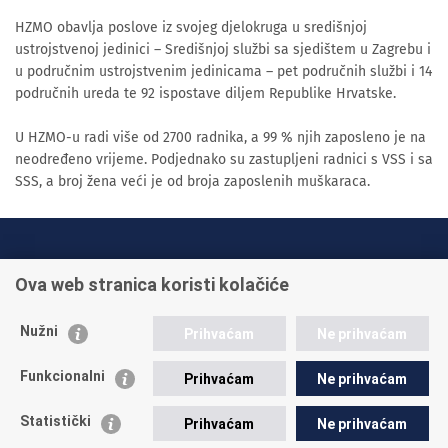
HZMO obavlja poslove iz svojeg djelokruga u središnjoj
ustrojstvenoj jedinici – Središnjoj službi sa sjedištem u Zagrebu i
u područnim ustrojstvenim jedinicama – pet područnih službi i 14
područnih ureda te 92 ispostave diljem Republike Hrvatske.
U HZMO-u radi više od 2700 radnika, a 99 % njih zaposleno je na
neodređeno vrijeme. Podjednako su zastupljeni radnici s VSS i sa
SSS, a broj žena veći je od broja zaposlenih muškaraca.
INFO TELEFONI:
Ova web stranica koristi kolačiće
+385 1 45 95 011
+385 1 45 95 022
Nužni
Prihvaćam
Ne prihvaćam
Postavite pitanje
Funkcionalni
Prihvaćam
Ne prihvaćam
Statistički
Prihvaćam
Ne prihvaćam