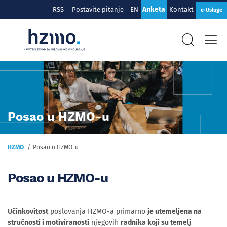
Anketa
RSS
Postavite pitanje
EN
Kontakt
e-Usluge
Posao u HZMO-u
HZMO
Posao u HZMO-u
Posao u HZMO-u
Učinkovitost
poslovanja HZMO-a primarno
je utemeljena na
stručnosti i motiviranosti
njegovih
radnika koji su temelj