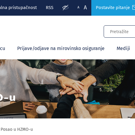
A
alna pristupačnost
RSS
Postavite pitanje
A
ecu
Prijave/odjave na mirovinsko osiguranje
Mediji
O-u
Posao u HZMO-u