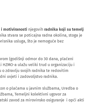
 i motiviranosti
njegovih
radnika koji su temelj
ika stvara se poticajna radna okolina, stoga je
orisnika usluga, što je nemoguće bez
orom (godišnji odmor do 30 dana, plaćeni
li HZMO-a ulažu veliki trud u organizaciju i
o zdravlju svojih radnika te redovitim
adni uvjeti i zadovoljstvo radnika.
akon o plaćama u javnim službama, Uredba o
užbama, Temeljni kolektivni ugovor za
tski zavod za mirovinsko osiguranje i opći akti