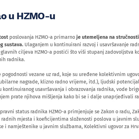
ao u HZMO-u
tost
poslovanja HZMO-a primarno
je utemeljena na stručnosti
g sustava.
Ulaganjem u kontinuirani razvoj i usavršavanje radn
glavnih ciljeva HZMO-a postići što viši stupanj zadovoljstva k
nih radnika.
e pogodnosti vezane uz rad, koje su uređene kolektivnim ugov
ubilarne nagrade, klizno radno vrijeme, itd.), ljudski potencija
 kontinuiranog usavršavanja i obrazovanja radnika, vode brigu 
njem prate njihova mišljenja kako bi se i dalje unaprjeđivali r
pravni status radnika HZMO-a primjenjuje se Zakon o radu, Z
radnih mjesta i koeficijentima složenosti poslova u javnim sl
e i namještenike u javnim službama, Kolektivni ugovor za Hrva