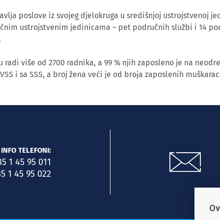
lja poslove iz svojeg djelokruga u središnjoj ustrojstvenoj jed
učnim ustrojstvenim jedinicama – pet područnih službi i 14 po
.
 radi više od 2700 radnika, a 99 % njih zaposleno je na neodr
 VSS i sa SSS, a broj žena veći je od broja zaposlenih muškarac
INFO TELEFONI:
85 1 45 95 011
5 1 45 95 022
Ov