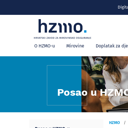
Digit
Glavni
O HZMO-u
Mirovine
Doplatak za dj
izbornik
Posao u HZM
HZMO