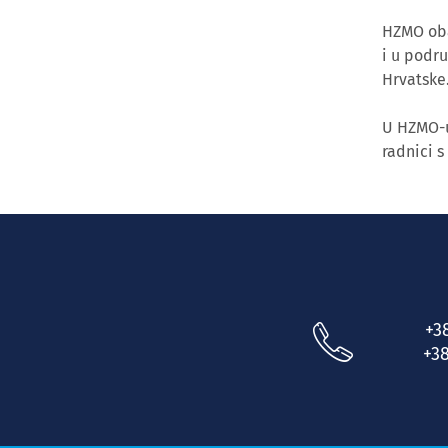
HZMO obav
i u podr
Hrvatske
U HZMO-u
radnici s
+3
+38