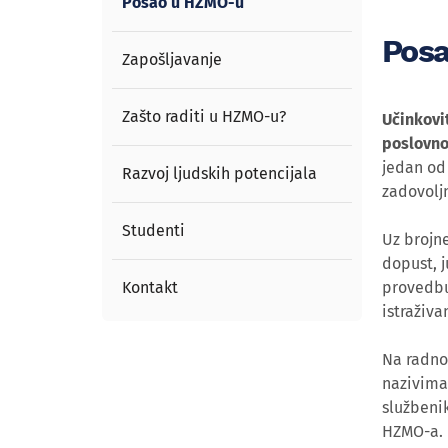
Posao u HZMO-u
Pos
Zapošljavanje
Zašto raditi u HZMO-u?
Učinkovi
poslovno
jedan od 
Razvoj ljudskih potencijala
zadovolj
Studenti
Uz brojn
dopust, j
Kontakt
provedbu
istraživa
Na radno
nazivima 
službenik
HZMO-a.