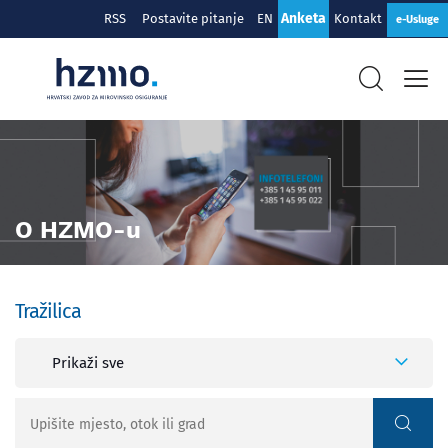
Anketa
RSS
Postavite pitanje
EN
Kontakt
e-Usluge
O HZMO-u
Tražilica
Prikaži sve