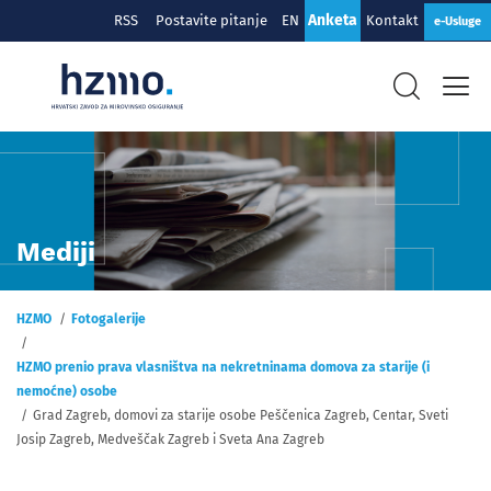
Anketa
RSS
Postavite pitanje
EN
Kontakt
e-Usluge
Mediji
HZMO
Fotogalerije
HZMO prenio prava vlasništva na nekretninama domova za starije (i
nemoćne) osobe
Grad Zagreb, domovi za starije osobe Peščenica Zagreb, Centar, Sveti
Josip Zagreb, Medveščak Zagreb i Sveta Ana Zagreb