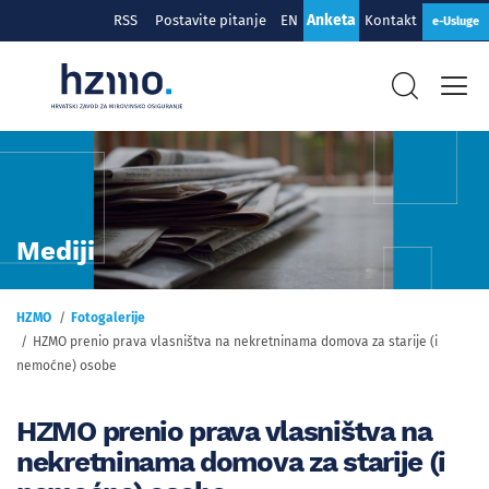
Anketa
RSS
Postavite pitanje
EN
Kontakt
e-Usluge
Mediji
HZMO
Fotogalerije
HZMO prenio prava vlasništva na nekretninama domova za starije (i
nemoćne) osobe
HZMO prenio prava vlasništva na
nekretninama domova za starije (i