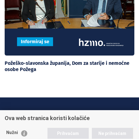
Požeško-slavonska županija, Dom za starije i nemoćne
osobe Požega
INFO TELEFONI:
Ova web stranica koristi kolačiće
+385 1 45 95 011
+385 1 45 95 022
Nužni
Prihvaćam
Ne prihvaćam