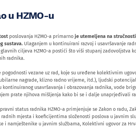
ao u HZMO-u
tost
poslovanja HZMO-a primarno
je utemeljena na stručnosti
g sustava.
Ulaganjem u kontinuirani razvoj i usavršavanje radn
glavnih ciljeva HZMO-a postići što viši stupanj zadovoljstva k
nih radnika.
e pogodnosti vezane uz rad, koje su uređene kolektivnim ugov
ubilarne nagrade, klizno radno vrijeme, itd.), ljudski potencija
 kontinuiranog usavršavanja i obrazovanja radnika, vode brigu 
njem prate njihova mišljenja kako bi se i dalje unaprjeđivali r
pravni status radnika HZMO-a primjenjuje se Zakon o radu, Z
radnih mjesta i koeficijentima složenosti poslova u javnim sl
e i namještenike u javnim službama, Kolektivni ugovor za Hrva