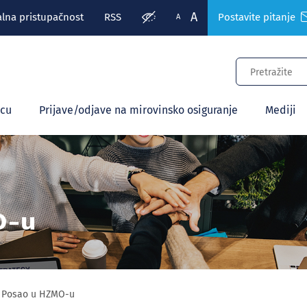
A
alna pristupačnost
RSS
Postavite pitanje
A
ecu
Prijave/odjave na mirovinsko osiguranje
Mediji
O-u
Posao u HZMO-u