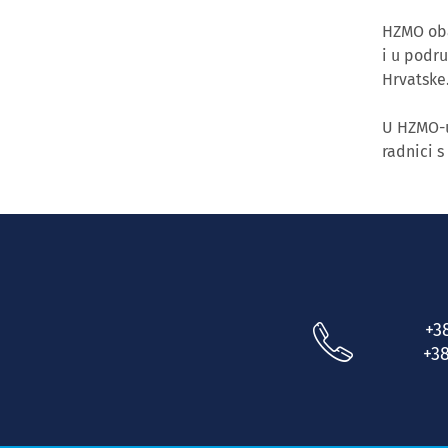
HZMO obav
i u podr
Hrvatske
U HZMO-u
radnici s
+3
+38