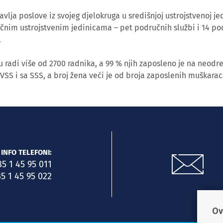
lja poslove iz svojeg djelokruga u središnjoj ustrojstvenoj jed
učnim ustrojstvenim jedinicama – pet područnih službi i 14 po
.
 radi više od 2700 radnika, a 99 % njih zaposleno je na neodr
 VSS i sa SSS, a broj žena veći je od broja zaposlenih muškarac
INFO TELEFONI:
85 1 45 95 011
5 1 45 95 022
Ov