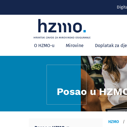
Digit
Glavni
O HZMO-u
Mirovine
Doplatak za dj
izbornik
Posao u HZM
HZMO