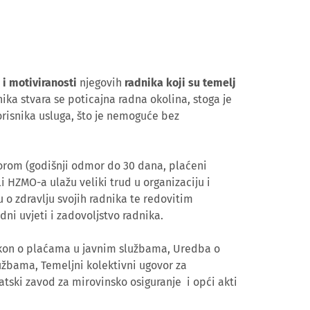
 i motiviranosti
njegovih
radnika koji su temelj
ika stvara se poticajna radna okolina, stoga je
orisnika usluga, što je nemoguće bez
orom (godišnji odmor do 30 dana, plaćeni
li HZMO-a ulažu veliki trud u organizaciju i
o zdravlju svojih radnika te redovitim
adni uvjeti i zadovoljstvo radnika.
akon o plaćama u javnim službama, Uredba o
užbama, Temeljni kolektivni ugovor za
tski zavod za mirovinsko osiguranje i opći akti