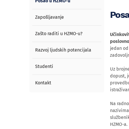
Posao u HZMO-u
Pos
Zapošljavanje
Zašto raditi u HZMO-u?
Učinkovi
poslovno
jedan od 
Razvoj ljudskih potencijala
zadovolj
Studenti
Uz brojn
dopust, j
Kontakt
provedbu
istraživa
Na radno
nazivima 
službenik
HZMO-a.